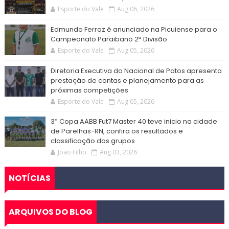
Esporte do Vale
Aug 06, 2026
Edmundo Ferraz é anunciado na Picuiense para o
Campeonato Paraibano 2ª Divisão
Esporte do Vale
Aug 05, 2026
Diretoria Executiva do Nacional de Patos apresenta
prestação de contas e planejamento para as
próximas competições
Esporte do Vale
Aug 05, 2026
3ª Copa AABB Fut7 Master 40 teve inicio na cidade
de Parelhas-RN, confira os resultados e
classificação dos grupos
Joao Filho
Aug 03, 2026
NOTÍCIAS
ARQUIVOS DO BLOG