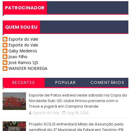
PATROCINADOR
QUEM SOU EU
Esporte do Vale
Esporte do Vale
Gaby Medeiros
Joao Filho
José Ramos SJS
WANDER NOBREGA
RECENTES
POPULAR
COMENTÁRIOS
Esporte de Patos estreia neste sábado na Copa do
Nordeste Sub-20; clube firmou parceria com o
Treze e jogará em Campina Grande
Esporte do Vale
Aug 08, 2026
Projeto SCSJS enfrentará Milan de Assunção pela
semifinal do 2º Municipal de Futsal em Tenório-PB