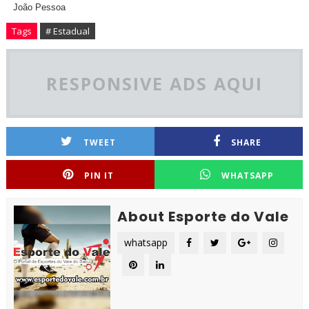
João Pessoa
Tags
# Estadual
RESPONSIVE ADS AQUI
TWEET
SHARE
PIN IT
WHATSAPP
About Esporte do Vale
whatsapp