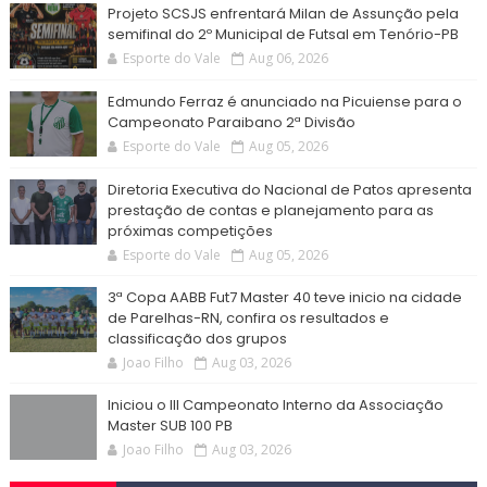
Projeto SCSJS enfrentará Milan de Assunção pela
semifinal do 2º Municipal de Futsal em Tenório-PB
Esporte do Vale
Aug 06, 2026
Edmundo Ferraz é anunciado na Picuiense para o
Campeonato Paraibano 2ª Divisão
Esporte do Vale
Aug 05, 2026
Diretoria Executiva do Nacional de Patos apresenta
prestação de contas e planejamento para as
próximas competições
Esporte do Vale
Aug 05, 2026
3ª Copa AABB Fut7 Master 40 teve inicio na cidade
de Parelhas-RN, confira os resultados e
classificação dos grupos
Joao Filho
Aug 03, 2026
Iniciou o III Campeonato Interno da Associação
Master SUB 100 PB
Joao Filho
Aug 03, 2026