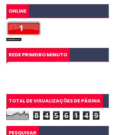
ONLINE
REDE PRIMEIRO MINUTO
TOTAL DE VISUALIZAÇÕES DE PÁGINA
8
4
5
6
1
4
9
PESQUISAR