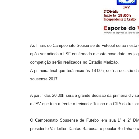
As finais do Campeonato Sousense de Futebol serão
nesta 
após ser adiada a LSF confirmada a essta nova data, os jogo
competição serão realizados no Estádio Marizão.
A primeira final que terá inicio ás 18
:
0
0h, será a decisão da
sousense 2017.
A partir das
20
:
0
0h será a grande decisão da primeira divi
a JAV que tem a frente o treinador Toinho e o CRA do treinad
O Campeonato Sousense de Futebol em sua 1ª e 2ª Divi
presidente Valdeilton Dantas Barbosa, o popular Budinha e c