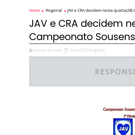
Home
Regional
JAV e CRA decidem nesta quarta(28)
JAV e CRA decidem ne
Campeonato Sousense
Esporte do Vale
15:34:00
Regional,
RESPONSI