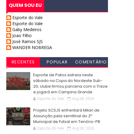
QUEM SOU EU
Esporte do Vale
Esporte do Vale
Gaby Medeiros
Joao Filho
José Ramos SJS
WANDER NOBREGA
RECENTES
POPULAR
COMENTÁRIO
S
Esporte de Patos estreia neste
sábado na Copa do Nordeste Sub-
20; clube firmou parceria com o Treze
e jogará em Campina Grande
Esporte do Vale
Aug 08, 2026
Projeto SCSJS enfrentará Milan de
Assunção pela semifinal do 2º
Municipal de Futsal em Tenório-PB
Esporte do Vale
Aug 06, 2026