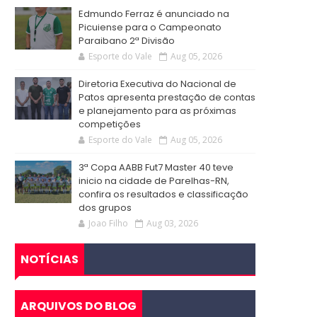
Edmundo Ferraz é anunciado na
Picuiense para o Campeonato
Paraibano 2ª Divisão
Esporte do Vale
Aug 05, 2026
Diretoria Executiva do Nacional de
Patos apresenta prestação de contas
e planejamento para as próximas
competições
Esporte do Vale
Aug 05, 2026
3ª Copa AABB Fut7 Master 40 teve
inicio na cidade de Parelhas-RN,
confira os resultados e classificação
dos grupos
Joao Filho
Aug 03, 2026
NOTÍCIAS
ARQUIVOS DO BLOG