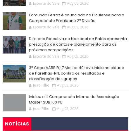
Esporte do Vale
Aug 06, 2026
Edmundo Ferraz é anunciado na Picuiense para o
Campeonato Paraibano 2ª Divisão
Esporte do Vale
Aug 05, 2026
Diretoria Executiva do Nacional de Patos apresenta
prestação de contas e planejamento para as
próximas competições
Esporte do Vale
Aug 05, 2026
3ª Copa AABB Fut7 Master 40 teve inicio na cidade
de Parelhas-RN, confira os resultados e
classificação dos grupos
Joao Filho
Aug 03, 2026
Iniciou o III Campeonato Interno da Associação
Master SUB 100 PB
Joao Filho
Aug 03, 2026
NOTÍCIAS