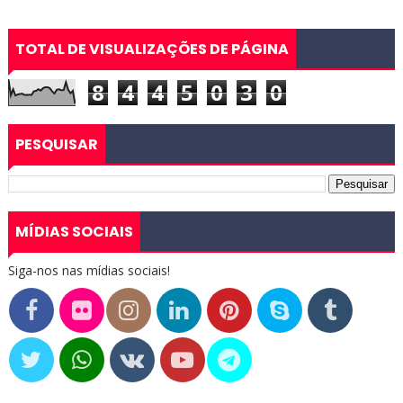
TOTAL DE VISUALIZAÇÕES DE PÁGINA
8
4
4
5
0
3
0
PESQUISAR
MÍDIAS SOCIAIS
Siga-nos nas mídias sociais!