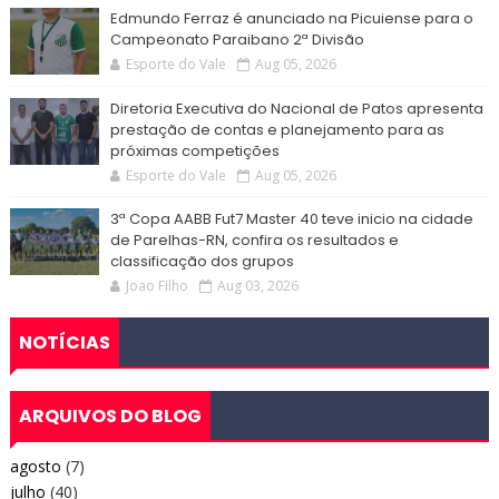
Edmundo Ferraz é anunciado na Picuiense para o
Campeonato Paraibano 2ª Divisão
Esporte do Vale
Aug 05, 2026
Diretoria Executiva do Nacional de Patos apresenta
prestação de contas e planejamento para as
próximas competições
Esporte do Vale
Aug 05, 2026
3ª Copa AABB Fut7 Master 40 teve inicio na cidade
de Parelhas-RN, confira os resultados e
classificação dos grupos
Joao Filho
Aug 03, 2026
NOTÍCIAS
ARQUIVOS DO BLOG
agosto
(7)
julho
(40)