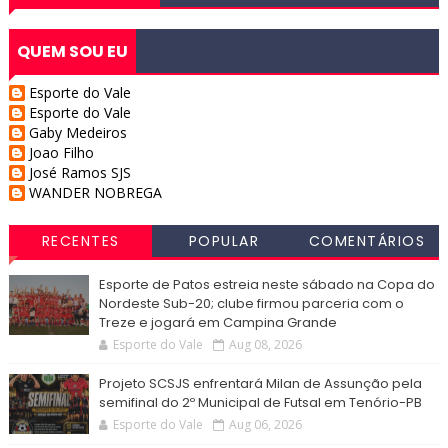
QUEM SOU EU
Esporte do Vale
Esporte do Vale
Gaby Medeiros
Joao Filho
José Ramos SJS
WANDER NOBREGA
RECENTES
POPULAR
COMENTÁRIOS
Esporte de Patos estreia neste sábado na Copa do
Nordeste Sub-20; clube firmou parceria com o
Treze e jogará em Campina Grande
Esporte do Vale
Aug 08, 2026
Projeto SCSJS enfrentará Milan de Assunção pela
semifinal do 2º Municipal de Futsal em Tenório-PB
Esporte do Vale
Aug 06, 2026