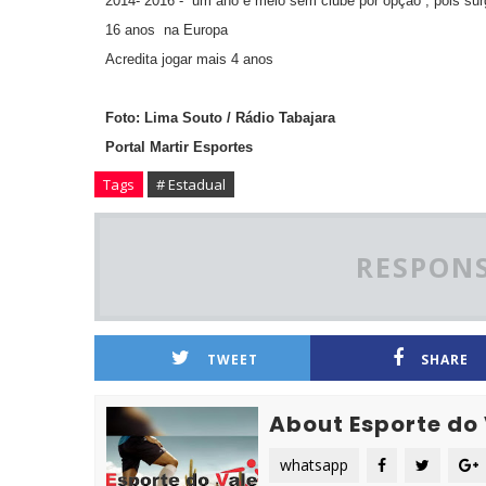
2014- 2016 - um ano e meio sem clube por opção , pois surg
16 anos na Europa
Acredita jogar mais 4 anos
Foto: Lima Souto / Rádio Tabajara
Portal Martir Esportes
Tags
# Estadual
RESPONS
TWEET
SHARE
About Esporte do
whatsapp