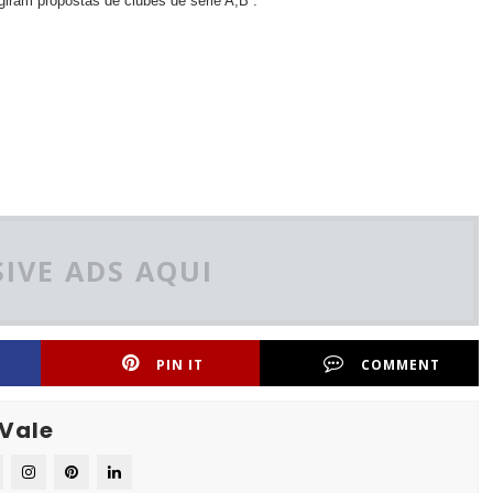
iram propostas de clubes de série A,B .
IVE ADS AQUI
PIN IT
COMMENT
 Vale