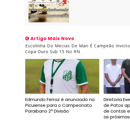
Artigo Mais Novo
Escolinha Do Mecias De Mari É Campeão Invict
Copa Ouro Sub 15 No RN
Edmundo Ferraz é anunciado na
Diretoria Ex
Picuiense para o Campeonato
de Patos a
Paraibano 2ª Divisão
de contas 
as próxima