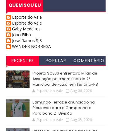
QUEM SOU EU
Esporte do Vale
Esporte do Vale
Gaby Medeiros
Joao Filho
José Ramos SJS
WANDER NOBREGA
RECENTES
POPULAR
COMENTÁRIO
S
Projeto SCSJS enfrentará Milan de
Assunção pela semifinal do 2º
Municipal de Futsal em Tenório-PB
Esporte do Vale
Aug 06, 2026
Edmundo Ferraz é anunciado na
Picuiense para o Campeonato
Paraibano 2ª Divisão
Esporte do Vale
Aug 05, 2026