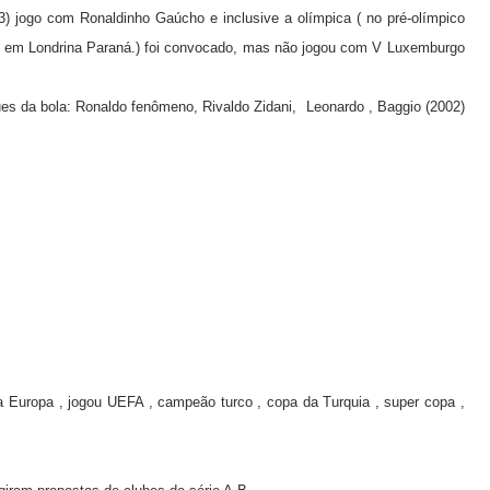
23) jogo com Ronaldinho Gaúcho e inclusive a olímpica ( no pré-olímpico
fé em Londrina Paraná.) foi convocado, mas não jogou com V Luxemburgo
aques da bola: Ronaldo fenômeno, Rivaldo Zidani, Leonardo , Baggio (2002)
 Europa , jogou UEFA , campeão turco , copa da Turquia , super copa ,