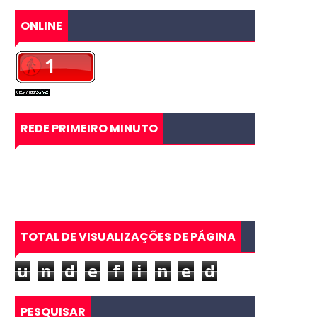
ONLINE
REDE PRIMEIRO MINUTO
TOTAL DE VISUALIZAÇÕES DE PÁGINA
u
n
d
e
f
i
n
e
d
PESQUISAR