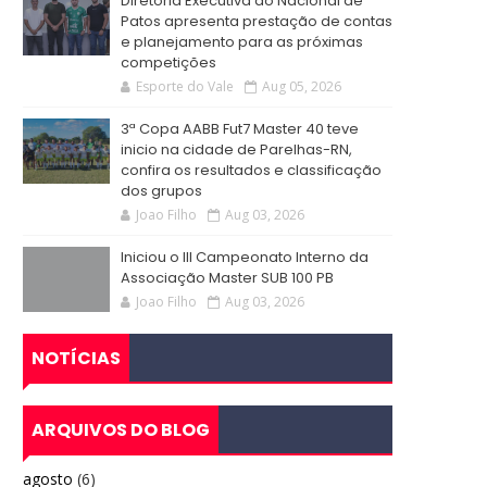
Diretoria Executiva do Nacional de
Patos apresenta prestação de contas
e planejamento para as próximas
competições
Esporte do Vale
Aug 05, 2026
3ª Copa AABB Fut7 Master 40 teve
inicio na cidade de Parelhas-RN,
confira os resultados e classificação
dos grupos
Joao Filho
Aug 03, 2026
Iniciou o III Campeonato Interno da
Associação Master SUB 100 PB
Joao Filho
Aug 03, 2026
NOTÍCIAS
ARQUIVOS DO BLOG
agosto
(6)