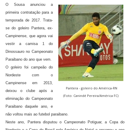
O Sousa anunciou a
primeira contratação para a
temporada de 2017. Trata-
se do goleiro Pantera, ex-
Campinense, que agora vai
vestir a camisa 1 do
Dinossauro no Campeonato
Paraibano do ano que vem.
O goleiro foi campeão do
Nordeste com o
Campinense em 2013,
Pantera - goleiro do América-RN
deixou o clube após a
(Foto: Canindé Pereira/América FC)
eliminação do Campeonato
Paraibano daquele ano, e
não voltou mais ao futebol paraibano.
Neste ano, Pantera disputou o Campeonato Potiguar, a Copa do
Nordeste e a Copa do Brasil pelo América de Natal e encerrou o ano