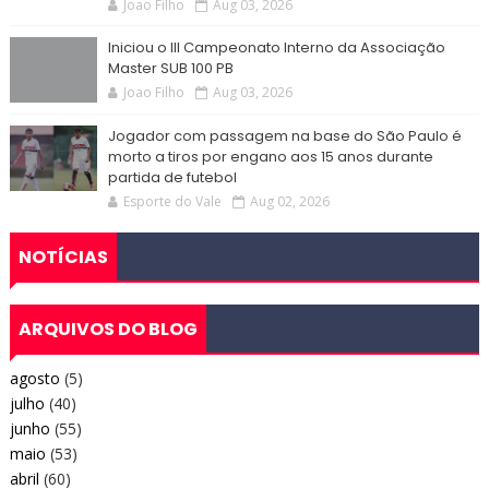
Joao Filho
Aug 03, 2026
Iniciou o III Campeonato Interno da Associação
Master SUB 100 PB
Joao Filho
Aug 03, 2026
Jogador com passagem na base do São Paulo é
morto a tiros por engano aos 15 anos durante
partida de futebol
Esporte do Vale
Aug 02, 2026
NOTÍCIAS
ARQUIVOS DO BLOG
agosto
(5)
julho
(40)
junho
(55)
maio
(53)
abril
(60)