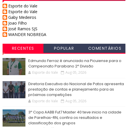
Esporte do Vale
Esporte do Vale
Gaby Medeiros
Joao Filho
José Ramos SJS
WANDER NOBREGA
RECENTES
POPULAR
COMENTÁRIOS
Edmundo Ferraz é anunciado na Picuiense para o
Campeonato Paraibano 2ª Divisão
Esporte do Vale
Aug 05, 2026
Diretoria Executiva do Nacional de Patos apresenta
prestação de contas e planejamento para as
próximas competições
Esporte do Vale
Aug 05, 2026
3ª Copa AABB Fut7 Master 40 teve inicio na cidade
de Parelhas-RN, confira os resultados e
classificação dos grupos