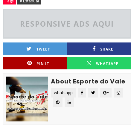
Tags
# Estadual
RESPONSIVE ADS AQUI
TWEET
SHARE
PIN IT
WHATSAPP
About Esporte do Vale
whatsapp