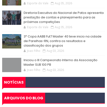
Esporte do Vale
Aug 05, 2026
Diretoria Executiva do Nacional de Patos apresenta
prestação de contas e planejamento para as
próximas competições
Esporte do Vale
Aug 05, 2026
3ª Copa AABB Fut7 Master 40 teve inicio na cidade
de Parelhas-RN, confira os resultados e
classificação dos grupos
Joao Filho
Aug 03, 2026
Iniciou o III Campeonato Interno da Associação
Master SUB 100 PB
Joao Filho
Aug 03, 2026
NOTÍCIAS
ARQUIVOS DO BLOG