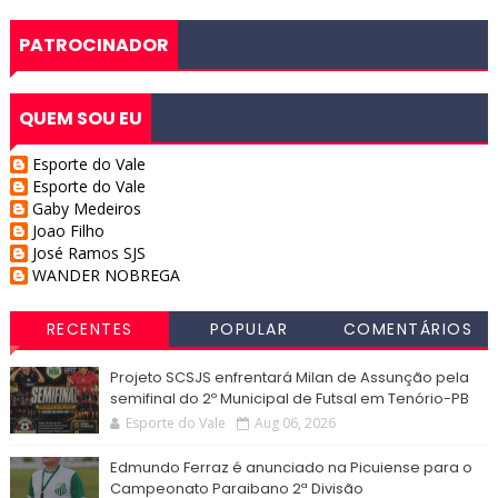
PATROCINADOR
QUEM SOU EU
Esporte do Vale
Esporte do Vale
Gaby Medeiros
Joao Filho
José Ramos SJS
WANDER NOBREGA
RECENTES
POPULAR
COMENTÁRIOS
Projeto SCSJS enfrentará Milan de Assunção pela
semifinal do 2º Municipal de Futsal em Tenório-PB
Esporte do Vale
Aug 06, 2026
Edmundo Ferraz é anunciado na Picuiense para o
Campeonato Paraibano 2ª Divisão