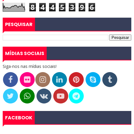
8
4
4
5
3
9
6
PESQUISAR
MÍDIAS SOCIAIS
Siga-nos nas mídias sociais!
FACEBOOK