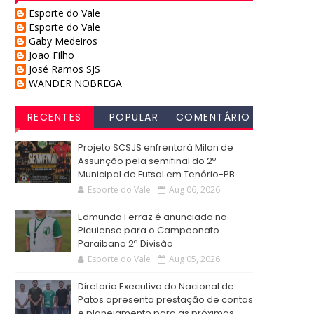
Esporte do Vale
Esporte do Vale
Gaby Medeiros
Joao Filho
José Ramos SJS
WANDER NOBREGA
RECENTES
POPULAR
COMENTÁRIO
S
Projeto SCSJS enfrentará Milan de
Assunção pela semifinal do 2º
Municipal de Futsal em Tenório-PB
Esporte do Vale
Aug 06, 2026
Edmundo Ferraz é anunciado na
Picuiense para o Campeonato
Paraibano 2ª Divisão
Esporte do Vale
Aug 05, 2026
Diretoria Executiva do Nacional de
Patos apresenta prestação de contas
e planejamento para as próximas