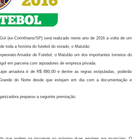
 Gol (ex-Corinthians/SP) será realizado neste ano de 2016 a volta de um
 toda a história do futebol do estado, o Matutão.
ampeonato Amador de Futebol, o Matutão um dos importantes torneios do
igol em parceria com arpoadores de empresa privada.
ipe amadora é de R$ 880,00 e dentre as regras estipuladas, poderão
Rio Grande do Norte desde que estejam em dia com a documentação e
anizadora preparou a seguinte premiação:
Sendo que podem se inscrever no máximo duas equipes por município. O