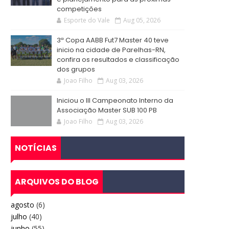
competições
Esporte do Vale
Aug 05, 2026
3ª Copa AABB Fut7 Master 40 teve
inicio na cidade de Parelhas-RN,
confira os resultados e classificação
dos grupos
Joao Filho
Aug 03, 2026
Iniciou o III Campeonato Interno da
Associação Master SUB 100 PB
Joao Filho
Aug 03, 2026
NOTÍCIAS
ARQUIVOS DO BLOG
agosto
(6)
julho
(40)
junho
(55)