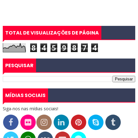
TOTAL DE VISUALIZAÇÕES DE PÁGINA
8
4
5
9
8
7
4
PESQUISAR
MÍDIAS SOCIAIS
Siga-nos nas mídias sociais!