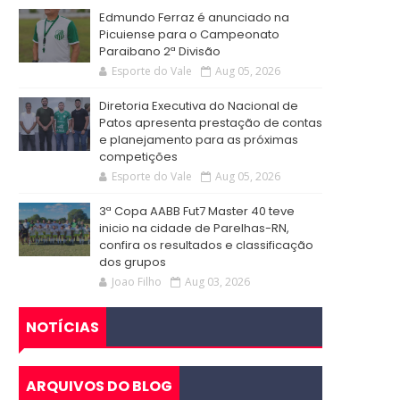
Edmundo Ferraz é anunciado na
Picuiense para o Campeonato
Paraibano 2ª Divisão
Esporte do Vale
Aug 05, 2026
Diretoria Executiva do Nacional de
Patos apresenta prestação de contas
e planejamento para as próximas
competições
Esporte do Vale
Aug 05, 2026
3ª Copa AABB Fut7 Master 40 teve
inicio na cidade de Parelhas-RN,
confira os resultados e classificação
dos grupos
Joao Filho
Aug 03, 2026
NOTÍCIAS
ARQUIVOS DO BLOG