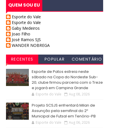
QUEM SOU EU
Esporte do Vale
Esporte do Vale
Gaby Medeiros
Joao Filho
José Ramos SJS
WANDER NOBREGA
RECENTES
POPULAR
COMENTÁRIO
S
Esporte de Patos estreia neste
sábado na Copa do Nordeste Sub-
20; clube firmou parceria com o Treze
e jogará em Campina Grande
Esporte do Vale
Aug 08, 2026
Projeto SCSJS enfrentará Milan de
Assunção pela semifinal do 2º
Municipal de Futsal em Tenório-PB
Esporte do Vale
Aug 06, 2026