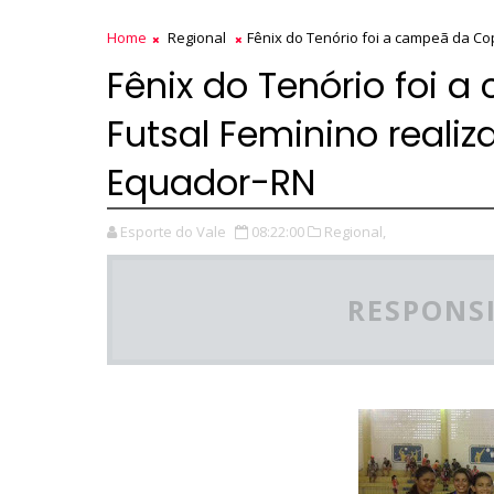
Home
Regional
Fênix do Tenório foi a campeã da C
Fênix do Tenório foi 
Futsal Feminino real
Equador-RN
Esporte do Vale
08:22:00
Regional,
RESPONSI