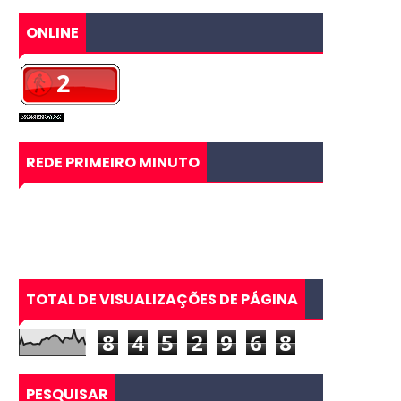
ONLINE
REDE PRIMEIRO MINUTO
TOTAL DE VISUALIZAÇÕES DE PÁGINA
8
4
5
2
9
6
8
PESQUISAR