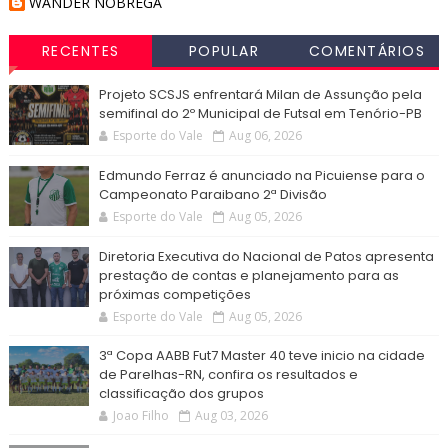
WANDER NOBREGA
RECENTES
POPULAR
COMENTÁRIOS
Projeto SCSJS enfrentará Milan de Assunção pela
semifinal do 2º Municipal de Futsal em Tenório-PB
Esporte do Vale
Aug 06, 2026
Edmundo Ferraz é anunciado na Picuiense para o
Campeonato Paraibano 2ª Divisão
Esporte do Vale
Aug 05, 2026
Diretoria Executiva do Nacional de Patos apresenta
prestação de contas e planejamento para as
próximas competições
Esporte do Vale
Aug 05, 2026
3ª Copa AABB Fut7 Master 40 teve inicio na cidade
de Parelhas-RN, confira os resultados e
classificação dos grupos
Joao Filho
Aug 03, 2026