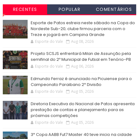
RECENTES
POPULAR
COMENTÁRIOS
Esporte de Patos estreia neste sábado na Copa do
Nordeste Sub-20; clube firmou parceria com o
Treze e jogará em Campina Grande
Esporte do Vale
Aug 08, 2026
Projeto SCSJS enfrentará Milan de Assunção pela
semifinal do 2º Municipal de Futsal em Tenório-PB
Esporte do Vale
Aug 06, 2026
Edmundo Ferraz é anunciado na Picuiense para o
Campeonato Paraibano 2ª Divisão
Esporte do Vale
Aug 05, 2026
Diretoria Executiva do Nacional de Patos apresenta
prestação de contas e planejamento para as
próximas competições
Esporte do Vale
Aug 05, 2026
3ª Copa AABB Fut7 Master 40 teve inicio na cidade