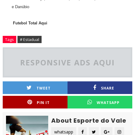
e Danúbio
Futebol Total Aqui
Tags
# Estadual
RESPONSIVE ADS AQUI
TWEET
SHARE
PIN IT
WHATSAPP
About Esporte do Vale
whatsapp