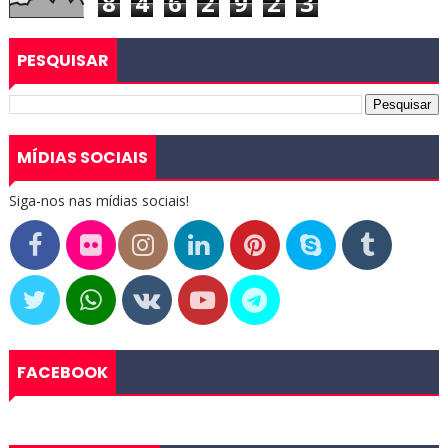
8
4
6
2
9
2
3
PESQUISAR
MÍDIAS SOCIAIS
Siga-nos nas mídias sociais!
FACEBOOK