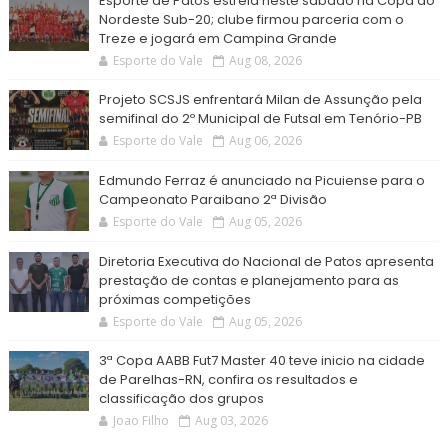
Esporte de Patos estreia neste sábado na Copa do
Nordeste Sub-20; clube firmou parceria com o
Treze e jogará em Campina Grande
Esporte do Vale
Aug 08, 2026
Projeto SCSJS enfrentará Milan de Assunção pela
semifinal do 2º Municipal de Futsal em Tenório-PB
Esporte do Vale
Aug 06, 2026
Edmundo Ferraz é anunciado na Picuiense para o
Campeonato Paraibano 2ª Divisão
Esporte do Vale
Aug 05, 2026
Diretoria Executiva do Nacional de Patos apresenta
prestação de contas e planejamento para as
próximas competições
Esporte do Vale
Aug 05, 2026
3ª Copa AABB Fut7 Master 40 teve inicio na cidade
de Parelhas-RN, confira os resultados e
classificação dos grupos
Joao Filho
Aug 03, 2026