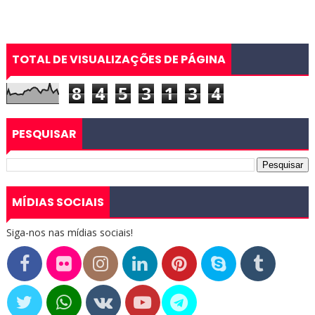
TOTAL DE VISUALIZAÇÕES DE PÁGINA
8
4
5
3
1
3
4
PESQUISAR
MÍDIAS SOCIAIS
Siga-nos nas mídias sociais!