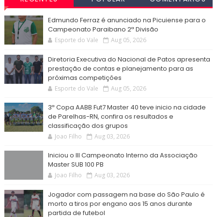
Edmundo Ferraz é anunciado na Picuiense para o
Campeonato Paraibano 2ª Divisão
Esporte do Vale
Aug 05, 2026
Diretoria Executiva do Nacional de Patos apresenta
prestação de contas e planejamento para as
próximas competições
Esporte do Vale
Aug 05, 2026
3ª Copa AABB Fut7 Master 40 teve inicio na cidade
de Parelhas-RN, confira os resultados e
classificação dos grupos
Joao Filho
Aug 03, 2026
Iniciou o III Campeonato Interno da Associação
Master SUB 100 PB
Joao Filho
Aug 03, 2026
Jogador com passagem na base do São Paulo é
morto a tiros por engano aos 15 anos durante
partida de futebol