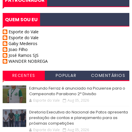
PATROCINADOR
QUEM SOU EU
Esporte do Vale
Esporte do Vale
Gaby Medeiros
Joao Filho
José Ramos SJS
WANDER NOBREGA
RECENTES
POPULAR
COMENTÁRIOS
Edmundo Ferraz é anunciado na Picuiense para o
Campeonato Paraibano 2ª Divisão
Esporte do Vale
Aug 05, 2026
Diretoria Executiva do Nacional de Patos apresenta
prestação de contas e planejamento para as
próximas competições
Esporte do Vale
Aug 05, 2026