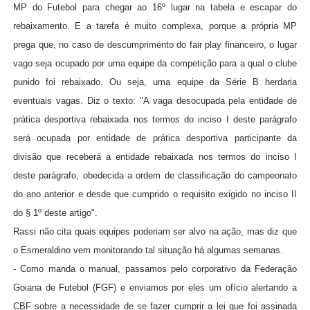
MP do Futebol para chegar ao 16º lugar na tabela e escapar do
rebaixamento. E a tarefa é muito complexa, porque a própria MP
prega que, no caso de descumprimento do fair play financeiro, o lugar
vago seja ocupado por uma equipe da competição para a qual o clube
punido foi rebaixado. Ou seja, uma equipe da Série B herdaria
eventuais vagas. Diz o texto: "A vaga desocupada pela entidade de
prática desportiva rebaixada nos termos do inciso I deste parágrafo
será ocupada por entidade de prática desportiva participante da
divisão que receberá a entidade rebaixada nos termos do inciso I
deste parágrafo, obedecida a ordem de classificação do campeonato
do ano anterior e desde que cumprido o requisito exigido no inciso II
do § 1º deste artigo".
Rassi não cita quais equipes poderiam ser alvo na ação, mas diz que
o Esmeraldino vem monitorando tal situação há algumas semanas.
- Como manda o manual, passamos pelo corporativo da Federação
Goiana de Futebol (FGF) e enviamos por eles um ofício alertando a
CBF sobre a necessidade de se fazer cumprir a lei que foi assinada