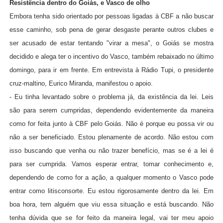
Resistência dentro do Goiás, e Vasco de olho
Embora tenha sido orientado por pessoas ligadas à CBF a não buscar
esse caminho, sob pena de gerar desgaste perante outros clubes e
ser acusado de estar tentando "virar a mesa", o Goiás se mostra
decidido e alega ter o incentivo do Vasco, também rebaixado no último
domingo, para ir em frente. Em entrevista à Rádio Tupi, o presidente
cruz-maltino, Eurico Miranda, manifestou o apoio.
- Eu tinha levantado sobre o problema já, da existência da lei. Leis
são para serem cumpridas, dependendo evidentemente da maneira
como for feita junto à CBF pelo Goiás. Não é porque eu possa vir ou
não a ser beneficiado. Estou plenamente de acordo. Não estou com
isso buscando que venha ou não trazer benefício, mas se é a lei é
para ser cumprida. Vamos esperar entrar, tomar conhecimento e,
dependendo de como for a ação, a qualquer momento o Vasco pode
entrar como litisconsorte. Eu estou rigorosamente dentro da lei. Em
boa hora, tem alguém que viu essa situação e está buscando. Não
tenha dúvida que se for feito da maneira legal, vai ter meu apoio