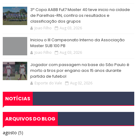
3ª Copa AABB Fut7 Master 40 teve inicio na cidade
de Parelhas-RN, confira os resultados e
classificação dos grupos
Joao Filho
Aug 03, 2026
Iniciou o III Campeonato Interno da Associação
Master SUB 100 PB
Joao Filho
Aug 03, 2026
Jogador com passagem na base do São Paulo é
morto a tiros por engano aos 15 anos durante
partida de futebol
Esporte do Vale
Aug 02, 2026
NOTÍCIAS
ARQUIVOS DO BLOG
agosto
(5)