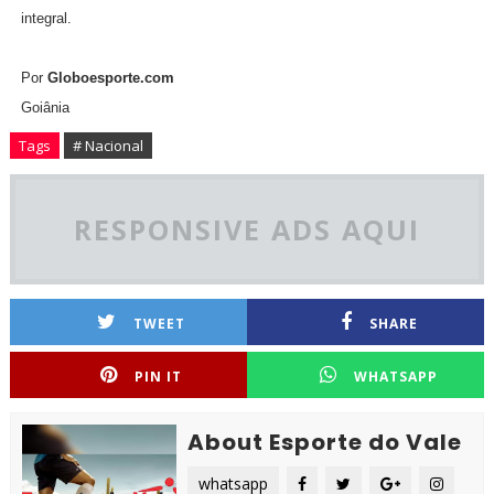
integral.
Por
Globoesporte.com
Goiânia
Tags
# Nacional
RESPONSIVE ADS AQUI
TWEET
SHARE
PIN IT
WHATSAPP
About Esporte do Vale
whatsapp