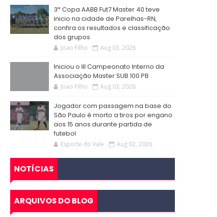
3ª Copa AABB Fut7 Master 40 teve
inicio na cidade de Parelhas-RN,
confira os resultados e classificação
dos grupos
Joao Filho
Aug 03, 2026
Iniciou o III Campeonato Interno da
Associação Master SUB 100 PB
Joao Filho
Aug 03, 2026
Jogador com passagem na base do
São Paulo é morto a tiros por engano
aos 15 anos durante partida de
futebol
Esporte do Vale
Aug 02, 2026
NOTÍCIAS
ARQUIVOS DO BLOG