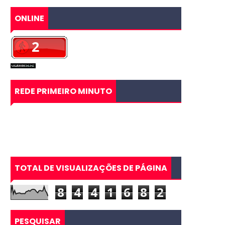
ONLINE
REDE PRIMEIRO MINUTO
TOTAL DE VISUALIZAÇÕES DE PÁGINA
8
4
4
1
6
8
2
PESQUISAR