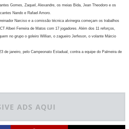
lantes Gomes, Zaquel, Alexandre, os meias Bida, Jean Theodoro e os
acantes Nando e Rafael Amoro.
treinador Narciso e a comissão técnica alvinegra começam os trabalhos
CT Alberi Ferreira de Matos com 17 jogadores. Além dos 11 reforços,
uem no grupo o goleiro Willian, o zagueiro Jerfeson, o volante Márcio
 23 de janeiro, pelo Campeonato Estadual, contra a equipe do Palmeira de
IVE ADS AQUI