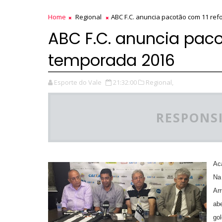
Home
Regional
ABC F.C. anuncia pacotão com 11 re
ABC F.C. anuncia paco
temporada 2016
Esporte do Vale
21:32:00
Regional,
RESPONSI
Ac
Na 
Arr
ab
gol