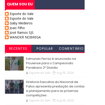
QUEM SOU EU
Esporte do Vale
Esporte do Vale
Gaby Medeiros
Joao Filho
José Ramos SJS
WANDER NOBREGA
RECENTES
POPULAR
COMENTÁRIO
S
Edmundo Ferraz é anunciado na
Picuiense para o Campeonato
Paraibano 2ª Divisão
Esporte do Vale
Aug 05, 2026
Diretoria Executiva do Nacional de
Patos apresenta prestação de contas
e planejamento para as próximas
competições
Esporte do Vale
Aug 05, 2026