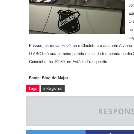
vo
at
O 
no 
seg
Passos, os meias Erivélton e Chiclete e o atacante Alvinho.
O ABC terá sua primeira partida oficial da temporada no dia
Goianinha, às 19h30, no Estádio Frasqueirão.
Fonte: Blog do Major
Tags
# Regional
RESPONS