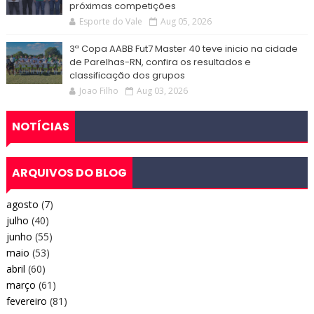
próximas competições
Esporte do Vale
Aug 05, 2026
3ª Copa AABB Fut7 Master 40 teve inicio na cidade
de Parelhas-RN, confira os resultados e
classificação dos grupos
Joao Filho
Aug 03, 2026
NOTÍCIAS
ARQUIVOS DO BLOG
agosto
(7)
julho
(40)
junho
(55)
maio
(53)
abril
(60)
março
(61)
fevereiro
(81)