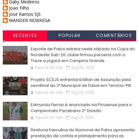
Gaby Medeiros
Joao Filho
José Ramos SJS
WANDER NOBREGA
RECENTES
POPULAR
COMENTÁRIOS
Esporte de Patos estreia neste sábado na Copa do
Nordeste Sub-20; clube firmou parceria com o
Treze e jogará em Campina Grande
Esporte do Vale
Aug 08, 2026
Projeto SCSJS enfrentará Milan de Assunção pela
semifinal do 2º Municipal de Futsal em Tenório-PB
Esporte do Vale
Aug 06, 2026
Edmundo Ferraz é anunciado na Picuiense para o
Campeonato Paraibano 2ª Divisão
Esporte do Vale
Aug 05, 2026
Diretoria Executiva do Nacional de Patos apresenta
prestação de contas e planejamento para as