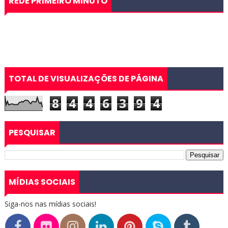
REDE PRIMEIRO MINUTO
TOTAL DE VISUALIZAÇÕES DE PÁGINA
8
4
4
6
3
9
4
PESQUISAR
MÍDIAS SOCIAIS
Siga-nos nas mídias sociais!