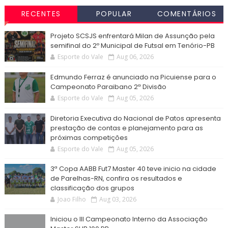
RECENTES
POPULAR
COMENTÁRIOS
Projeto SCSJS enfrentará Milan de Assunção pela
semifinal do 2º Municipal de Futsal em Tenório-PB
Esporte do Vale
Aug 06, 2026
Edmundo Ferraz é anunciado na Picuiense para o
Campeonato Paraibano 2ª Divisão
Esporte do Vale
Aug 05, 2026
Diretoria Executiva do Nacional de Patos apresenta
prestação de contas e planejamento para as
próximas competições
Esporte do Vale
Aug 05, 2026
3ª Copa AABB Fut7 Master 40 teve inicio na cidade
de Parelhas-RN, confira os resultados e
classificação dos grupos
Joao Filho
Aug 03, 2026
Iniciou o III Campeonato Interno da Associação