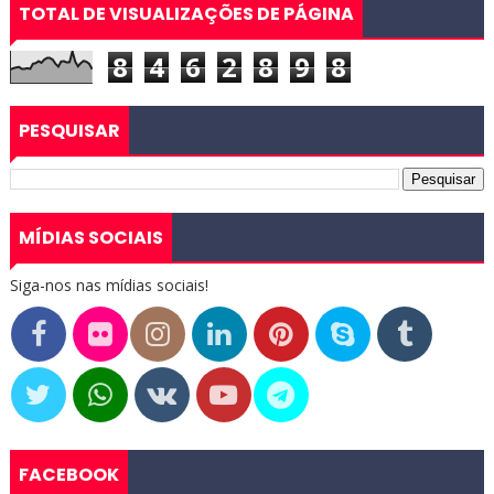
TOTAL DE VISUALIZAÇÕES DE PÁGINA
8
4
6
2
8
9
8
PESQUISAR
MÍDIAS SOCIAIS
Siga-nos nas mídias sociais!
FACEBOOK