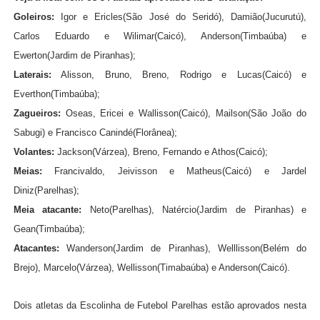
Goleiros:
Igor e Ericles(São José do Seridó), Damião(Jucurutú),
Carlos Eduardo e Wilimar(Caicó), Anderson(Timbaúba) e
Ewerton(Jardim de Piranhas);
Laterais:
Alisson, Bruno, Breno, Rodrigo e Lucas(Caicó) e
Everthon(Timbaúba);
Zagueiros:
Oseas, Ericei e Wallisson(Caicó), Mailson(São João do
Sabugi) e Francisco Canindé(Florânea);
Volantes:
Jackson(Várzea), Breno, Fernando e Athos(Caicó);
Meias:
Francivaldo, Jeivisson e Matheus(Caicó) e Jardel
Diniz(Parelhas);
Meia atacante:
Neto(Parelhas), Natércio(Jardim de Piranhas) e
Gean(Timbaúba);
Atacantes:
Wanderson(Jardim de Piranhas), Welllisson(Belém do
Brejo), Marcelo(Várzea), Wellisson(Timabaúba) e Anderson(Caicó).
Dois atletas da Escolinha de Futebol Parelhas estão aprovados nesta