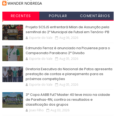
WANDER NOBREGA
RECENTES
POPULAR
COMENTÁRIOS
Projeto SCSJS enfrentará Milan de Assunção pela
semifinal do 2º Municipal de Futsal em Tenório-PB
Esporte do Vale
Aug 06, 2026
Edmundo Ferraz é anunciado na Picuiense para o
Campeonato Paraibano 2ª Divisão
Esporte do Vale
Aug 05, 2026
Diretoria Executiva do Nacional de Patos apresenta
prestação de contas e planejamento para as
próximas competições
Esporte do Vale
Aug 05, 2026
3ª Copa AABB Fut7 Master 40 teve inicio na cidade
de Parelhas-RN, confira os resultados e
classificação dos grupos
Joao Filho
Aug 03, 2026