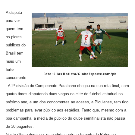
A disputa
para ver
quem tem
os piores
públicos do
Brasil tem
mais um
forte
Foto: Silas Batista/GloboEsporte.com/pb
concorrente
. A 2ª divisão do Campeonato Paraibano chegou na sua reta final, com
quatro times disputando duas vagas na elite do futebol estadual no
próximo ano, e um dos concorrentes ao acesso, a Picuiense, tem tido
problemas para levar público aos estádios. Tanto que, mesmo com a
boa campanha, a média de público do clube semifinalista não passa
de 30 pagantes.
Neste último domingo, na partida contra o Esporte de Patos no