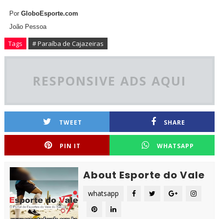
Por
GloboEsporte.com
João Pessoa
Tags
# Paraíba de Cajazeiras
RESPONSIVE ADS AQUI
TWEET
SHARE
PIN IT
WHATSAPP
About Esporte do Vale
whatsapp