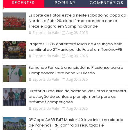
RECENTES
POPULAR
COMENTÁRIOS
Esporte de Patos estreia neste sábado na Copa do
Nordeste Sub-20; clube firmou parceria com o
Treze e jogará em Campina Grande
Esporte do Vale
Aug 08, 2026
Projeto SCSJS enfrentará Milan de Assunção pela
semifinal do 2º Municipal de Futsal em Tenório-PB
Esporte do Vale
Aug 06, 2026
Edmundo Ferraz é anunciado na Picuiense para o
Campeonato Paraibano 2ª Divisão
Esporte do Vale
Aug 05, 2026
Diretoria Executiva do Nacional de Patos apresenta
prestação de contas e planejamento para as
próximas competições
Esporte do Vale
Aug 05, 2026
3ª Copa AABB Fut7 Master 40 teve inicio na cidade
de Parelhas-RN, confira os resultados e