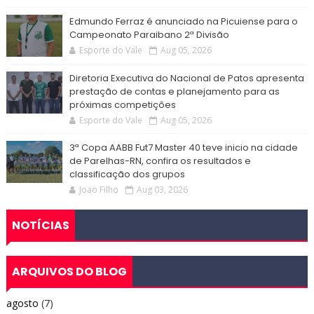
Edmundo Ferraz é anunciado na Picuiense para o
Campeonato Paraibano 2ª Divisão
Esporte do Vale
Aug 05, 2026
Diretoria Executiva do Nacional de Patos apresenta
prestação de contas e planejamento para as
próximas competições
Esporte do Vale
Aug 05, 2026
3ª Copa AABB Fut7 Master 40 teve inicio na cidade
de Parelhas-RN, confira os resultados e
classificação dos grupos
Joao Filho
Aug 03, 2026
NOTÍCIAS
ARQUIVOS DO BLOG
agosto
(7)