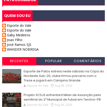
QUEM SOU EU
Esporte do Vale
Esporte do Vale
Gaby Medeiros
Joao Filho
José Ramos SJS
WANDER NOBREGA
RECENTES
POPULAR
COMENTÁRIOS
Esporte de Patos estreia neste sábado na Copa do
Nordeste Sub-20; clube firmou parceria com o
Treze e jogará em Campina Grande
Esporte do Vale
Aug 08, 2026
Projeto SCSJS enfrentará Milan de Assunção pela
semifinal do 2º Municipal de Futsal em Tenório-PB
Esporte do Vale
Aug 06, 2026