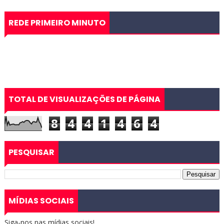
REDE PRIMEIRO MINUTO
TOTAL DE VISUALIZAÇÕES DE PÁGINA
8
4
4
1
4
6
4
PESQUISAR
MÍDIAS SOCIAIS
Siga-nos nas mídias sociais!