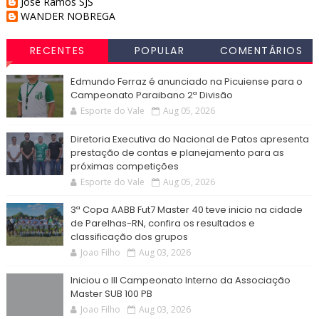
José Ramos SJS
WANDER NOBREGA
RECENTES
POPULAR
COMENTÁRIOS
Edmundo Ferraz é anunciado na Picuiense para o
Campeonato Paraibano 2ª Divisão
Esporte do Vale
Aug 05, 2026
Diretoria Executiva do Nacional de Patos apresenta
prestação de contas e planejamento para as
próximas competições
Esporte do Vale
Aug 05, 2026
3ª Copa AABB Fut7 Master 40 teve inicio na cidade
de Parelhas-RN, confira os resultados e
classificação dos grupos
Joao Filho
Aug 03, 2026
Iniciou o III Campeonato Interno da Associação
Master SUB 100 PB
Joao Filho
Aug 03, 2026