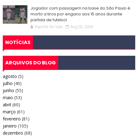
Jogador com passagem na base do São Paulo é
morto a tiros por engano aos 15 anos durante
partida de futebol
Esporte do Vale
Aug 02, 2026
NOTÍCIAS
ARQUIVOS DO BLOG
agosto
(5)
julho
(40)
junho
(55)
maio
(53)
abril
(60)
março
(61)
fevereiro
(81)
janeiro
(105)
dezembro
(68)