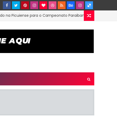
Picuiense para o Campeonato Paraibano 2ª Divisão
E