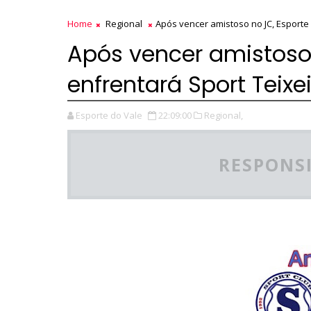
Home
Regional
Após vencer amistoso no JC, Esporte
Após vencer amistoso 
enfrentará Sport Teixe
Esporte do Vale
22:09:00
Regional,
RESPONSI