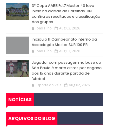
3ª Copa AABB Fut7 Master 40 teve
inicio na cidade de Parelhas-RN,
confira os resultados e classificação
dos grupos
Joao Filho
Aug 03, 2026
Iniciou o III Campeonato Interno da
Associação Master SUB 100 PB
Joao Filho
Aug 03, 2026
Jogador com passagem na base do
São Paulo é morto a tiros por engano
aos 15 anos durante partida de
futebol
Esporte do Vale
Aug 02, 2026
NOTÍCIAS
ARQUIVOS DO BLOG