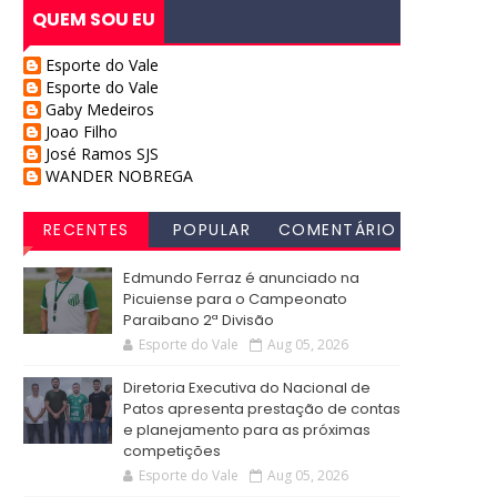
QUEM SOU EU
Esporte do Vale
Esporte do Vale
Gaby Medeiros
Joao Filho
José Ramos SJS
WANDER NOBREGA
RECENTES
POPULAR
COMENTÁRIO
S
Edmundo Ferraz é anunciado na
Picuiense para o Campeonato
Paraibano 2ª Divisão
Esporte do Vale
Aug 05, 2026
Diretoria Executiva do Nacional de
Patos apresenta prestação de contas
e planejamento para as próximas
competições
Esporte do Vale
Aug 05, 2026