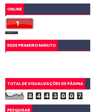
ONLINE
REDE PRIMEIRO MINUTO
TOTAL DE VISUALIZAÇÕES DE PÁGINA
8
4
4
3
0
0
7
PESQUISAR