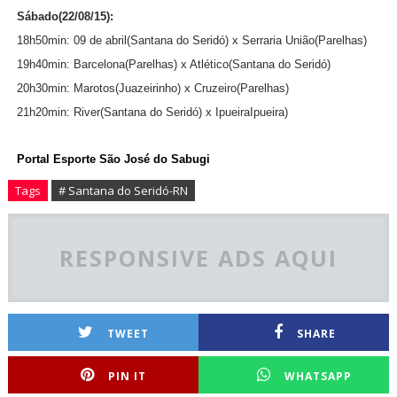
Sábado(22/08/15):
18h50min: 09 de abril(Santana do Seridó) x Serraria União(Parelhas)
19h40min: Barcelona
(Parelhas)
x Atlético
(Santana do Seridó)
20h30min: Marotos(Juazeirinho) x Cruzeiro(Parelhas)
21h20min: River
(Santana do Seridó)
x IpueiraIpueira)
Portal Esporte São José do Sabugi
Tags
# Santana do Seridó-RN
RESPONSIVE ADS AQUI
TWEET
SHARE
PIN IT
WHATSAPP