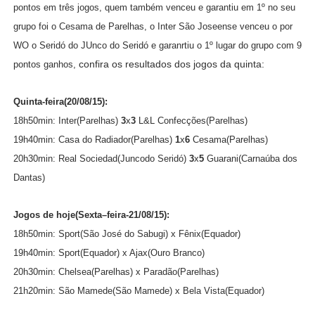
pontos em três jogos, quem também venceu e garantiu em 1º no seu
grupo foi o Cesama de Parelhas,
o Inter São Joseense venceu o por
WO o Seridó do JUnco do Seridó e garanrtiu o 1º lugar do grupo com 9
confira os resultados dos jogos da quinta:
pontos ganhos,
Quinta-feira(20/08/15):
18h50min: Inter(Parelhas)
3
x
3
L&L Confecções
(Parelhas)
19h40min: Casa do Radiador
(Parelhas)
1
x
6
Cesama
(Parelhas)
20h30min: Real Sociedad(Juncodo Seridó)
3
x
5
Guarani(Carnaúba dos
Dantas)
Jogos de hoje(Sexta–feira-21/08/15):
18h50min: Sport
(São José do Sabugi)
x Fênix(Equador)
19h40min: Sport
(Equador)
x Ajax(Ouro Branco)
20h30min: Chelsea
(Parelhas)
x Paradão
(Parelhas)
21h20min: São Mamede(São Mamede) x Bela Vista
(Equador)