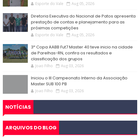
Esporte do Vale
Aug 05, 2026
Diretoria Executiva do Nacional de Patos apresenta
prestação de contas e planejamento para as
próximas competições
Esporte do Vale
Aug 05, 2026
3ª Copa AABB Fut7 Master 40 teve inicio na cidade
de Parelhas-RN, confira os resultados e
classificação dos grupos
Joao Filho
Aug 03, 2026
Iniciou o III Campeonato Interno da Associação
Master SUB 100 PB
Joao Filho
Aug 03, 2026
NOTÍCIAS
ARQUIVOS DO BLOG