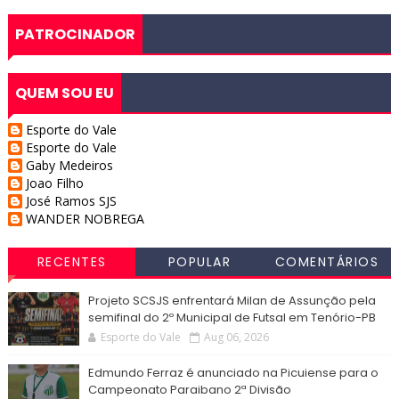
PATROCINADOR
QUEM SOU EU
Esporte do Vale
Esporte do Vale
Gaby Medeiros
Joao Filho
José Ramos SJS
WANDER NOBREGA
RECENTES
POPULAR
COMENTÁRIOS
Projeto SCSJS enfrentará Milan de Assunção pela
semifinal do 2º Municipal de Futsal em Tenório-PB
Esporte do Vale
Aug 06, 2026
Edmundo Ferraz é anunciado na Picuiense para o
Campeonato Paraibano 2ª Divisão