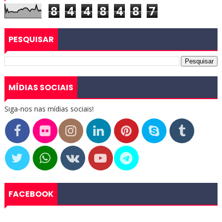
8
4
4
8
4
8
7
PESQUISAR
MÍDIAS SOCIAIS
Siga-nos nas mídias sociais!
FACEBOOK