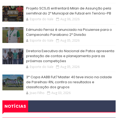
Projeto SCSJS enfrentará Milan de Assunção pela
semifinal do 2º Municipal de Futsal em Tenório-PB
Esporte do Vale
Aug 06, 2026
Edmundo Ferraz é anunciado na Picuiense para o
Campeonato Paraibano 2ª Divisão
Esporte do Vale
Aug 05, 2026
Diretoria Executiva do Nacional de Patos apresenta
prestação de contas e planejamento para as
próximas competições
Esporte do Vale
Aug 05, 2026
3ª Copa AABB Fut7 Master 40 teve inicio na cidade
de Parelhas-RN, confira os resultados e
classificação dos grupos
Joao Filho
Aug 03, 2026
NOTÍCIAS