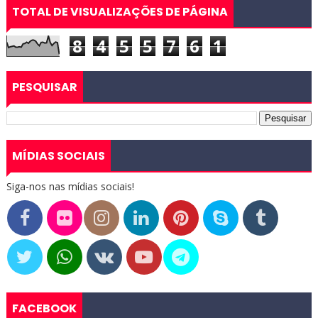
TOTAL DE VISUALIZAÇÕES DE PÁGINA
8
4
5
5
7
6
1
PESQUISAR
MÍDIAS SOCIAIS
Siga-nos nas mídias sociais!
FACEBOOK