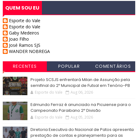
QUEM SOU EU
Esporte do Vale
Esporte do Vale
Gaby Medeiros
Joao Filho
José Ramos SJS
WANDER NOBREGA
RECENTES
POPULAR
COMENTÁRIOS
Projeto SCSJS enfrentará Milan de Assunção pela
semifinal do 2º Municipal de Futsal em Tenório-PB
Esporte do Vale
Aug 06, 2026
Edmundo Ferraz é anunciado na Picuiense para o
Campeonato Paraibano 2ª Divisão
Esporte do Vale
Aug 05, 2026
Diretoria Executiva do Nacional de Patos apresenta
prestação de contas e planejamento para as