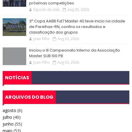
próximas competições
Esporte do Vale
Aug 05, 2026
3ª Copa AABB Fut7 Master 40 teve inicio na cidade
de Parelhas-RN, confira os resultados e
classificação dos grupos
Joao Filho
Aug 03, 2026
Iniciou o III Campeonato Interno da Associação
Master SUB 100 PB
Joao Filho
Aug 03, 2026
NOTÍCIAS
ARQUIVOS DO BLOG
agosto
(6)
julho
(40)
junho
(55)
maio
(53)