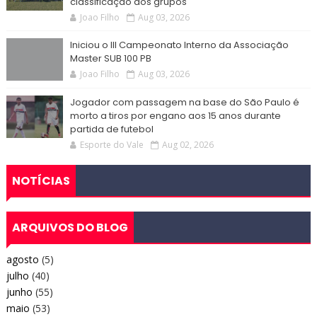
classificação dos grupos
Joao Filho
Aug 03, 2026
Iniciou o III Campeonato Interno da Associação
Master SUB 100 PB
Joao Filho
Aug 03, 2026
Jogador com passagem na base do São Paulo é
morto a tiros por engano aos 15 anos durante
partida de futebol
Esporte do Vale
Aug 02, 2026
NOTÍCIAS
ARQUIVOS DO BLOG
agosto
(5)
julho
(40)
junho
(55)
maio
(53)