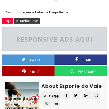
Com informações e Fotos de Diego Recife
Tags
# Futebol Base
RESPONSIVE ADS AQUI
TWEET
SHARE
PIN IT
WHATSAPP
About Esporte do Vale
whatsapp