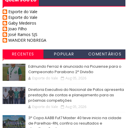
Esporte do Vale
Esporte do Vale
Gaby Medeiros
Joao Filho
José Ramos SJS
WANDER NOBREGA
RECENTES
POPULAR
COMENTÁRIOS
Edmundo Ferraz é anunciado na Picuiense para o
Campeonato Paraibano 2ª Divisão
Esporte do Vale
Aug 05, 2026
Diretoria Executiva do Nacional de Patos apresenta
prestação de contas e planejamento para as
próximas competições
Esporte do Vale
Aug 05, 2026
3ª Copa AABB Fut7 Master 40 teve inicio na cidade
de Parelhas-RN, confira os resultados e