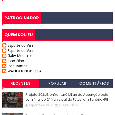
PATROCINADOR
QUEM SOU EU
Esporte do Vale
Esporte do Vale
Gaby Medeiros
Joao Filho
José Ramos SJS
WANDER NOBREGA
RECENTES
POPULAR
COMENTÁRIOS
Projeto SCSJS enfrentará Milan de Assunção pela
semifinal do 2º Municipal de Futsal em Tenório-PB
Esporte do Vale
Aug 06, 2026