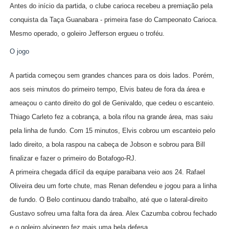
Antes do início da partida, o clube carioca recebeu a premiação pela
conquista da Taça Guanabara - primeira fase do Campeonato Carioca.
Mesmo operado, o goleiro Jefferson ergueu o troféu.
O jogo
A partida começou sem grandes chances para os dois lados. Porém,
aos seis minutos do primeiro tempo, Elvis bateu de fora da área e
ameaçou o canto direito do gol de Genivaldo, que cedeu o escanteio.
Thiago Carleto fez a cobrança, a bola rifou na grande área, mas saiu
pela linha de fundo. Com 15 minutos, Elvis cobrou um escanteio pelo
lado direito, a bola raspou na cabeça de Jobson e sobrou para Bill
finalizar e fazer o primeiro do Botafogo-RJ.
A primeira chegada difícil da equipe paraibana veio aos 24. Rafael
Oliveira deu um forte chute, mas Renan defendeu e jogou para a linha
de fundo. O Belo continuou dando trabalho, até que o lateral-direito
Gustavo sofreu uma falta fora da área. Alex Cazumba cobrou fechado
e o goleiro alvinegro fez mais uma bela defesa.