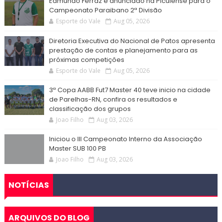
Edmundo Ferraz é anunciado na Picuiense para o
Campeonato Paraibano 2ª Divisão
Esporte do Vale
Aug 05, 2026
Diretoria Executiva do Nacional de Patos apresenta
prestação de contas e planejamento para as
próximas competições
Esporte do Vale
Aug 05, 2026
3ª Copa AABB Fut7 Master 40 teve inicio na cidade
de Parelhas-RN, confira os resultados e
classificação dos grupos
Joao Filho
Aug 03, 2026
Iniciou o III Campeonato Interno da Associação
Master SUB 100 PB
Joao Filho
Aug 03, 2026
NOTÍCIAS
ARQUIVOS DO BLOG