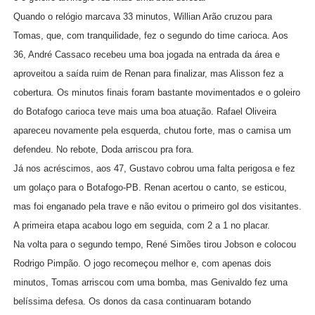
Quando o relógio marcava 33 minutos, Willian Arão cruzou para
Tomas, que, com tranquilidade, fez o segundo do time carioca. Aos
36, André Cassaco recebeu uma boa jogada na entrada da área e
aproveitou a saída ruim de Renan para finalizar, mas Alisson fez a
cobertura. Os minutos finais foram bastante movimentados e o goleiro
do Botafogo carioca teve mais uma boa atuação. Rafael Oliveira
apareceu novamente pela esquerda, chutou forte, mas o camisa um
defendeu. No rebote, Doda arriscou pra fora.
Já nos acréscimos, aos 47, Gustavo cobrou uma falta perigosa e fez
um golaço para o Botafogo-PB. Renan acertou o canto, se esticou,
mas foi enganado pela trave e não evitou o primeiro gol dos visitantes.
A primeira etapa acabou logo em seguida, com 2 a 1 no placar.
Na volta para o segundo tempo, René Simões tirou Jobson e colocou
Rodrigo Pimpão. O jogo recomeçou melhor e, com apenas dois
minutos, Tomas arriscou com uma bomba, mas Genivaldo fez uma
belíssima defesa. Os donos da casa continuaram botando