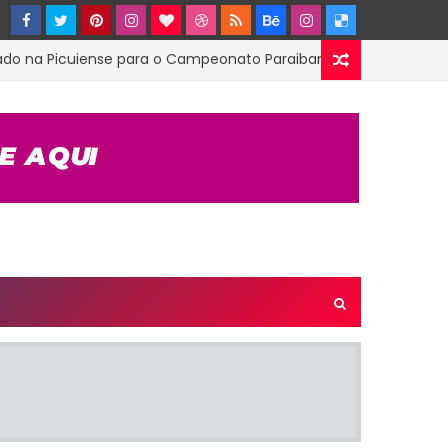
Picuiense para o Campeonato Paraibano 2ª Divisão
E