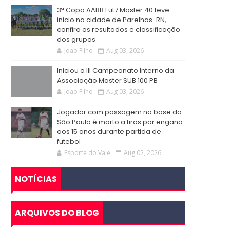
3ª Copa AABB Fut7 Master 40 teve
inicio na cidade de Parelhas-RN,
confira os resultados e classificação
dos grupos
Joao Filho
Aug 03, 2026
Iniciou o III Campeonato Interno da
Associação Master SUB 100 PB
Joao Filho
Aug 03, 2026
Jogador com passagem na base do
São Paulo é morto a tiros por engano
aos 15 anos durante partida de
futebol
Esporte do Vale
Aug 02, 2026
NOTÍCIAS
ARQUIVOS DO BLOG