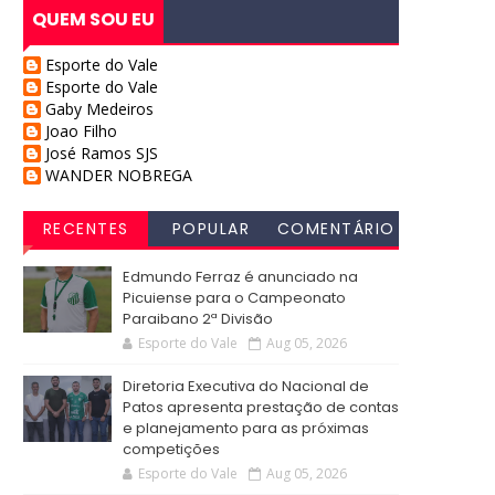
QUEM SOU EU
Esporte do Vale
Esporte do Vale
Gaby Medeiros
Joao Filho
José Ramos SJS
WANDER NOBREGA
RECENTES
POPULAR
COMENTÁRIO
S
Edmundo Ferraz é anunciado na
Picuiense para o Campeonato
Paraibano 2ª Divisão
Esporte do Vale
Aug 05, 2026
Diretoria Executiva do Nacional de
Patos apresenta prestação de contas
e planejamento para as próximas
competições
Esporte do Vale
Aug 05, 2026