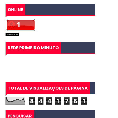
ONLINE
REDE PRIMEIRO MINUTO
TOTAL DE VISUALIZAÇÕES DE PÁGINA
8
4
4
1
7
6
1
PESQUISAR