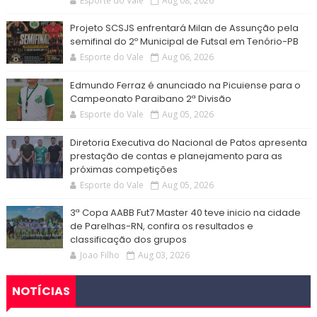
Esporte do Vale
Aug 08, 2026
Projeto SCSJS enfrentará Milan de Assunção pela
semifinal do 2º Municipal de Futsal em Tenório-PB
Esporte do Vale
Aug 06, 2026
Edmundo Ferraz é anunciado na Picuiense para o
Campeonato Paraibano 2ª Divisão
Esporte do Vale
Aug 05, 2026
Diretoria Executiva do Nacional de Patos apresenta
prestação de contas e planejamento para as
próximas competições
Esporte do Vale
Aug 05, 2026
3ª Copa AABB Fut7 Master 40 teve inicio na cidade
de Parelhas-RN, confira os resultados e
classificação dos grupos
Joao Filho
Aug 03, 2026
NOTÍCIAS