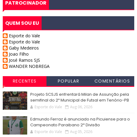
PATROCINADOR
QUEM SOU EU
Esporte do Vale
Esporte do Vale
Gaby Medeiros
Joao Filho
José Ramos SJS
WANDER NOBREGA
RECENTES
POPULAR
COMENTÁRIOS
Projeto SCSJS enfrentará Milan de Assunção pela
semifinal do 2º Municipal de Futsal em Tenório-PB
Esporte do Vale
Aug 06, 2026
Edmundo Ferraz é anunciado na Picuiense para o
Campeonato Paraibano 2ª Divisão
Esporte do Vale
Aug 05, 2026