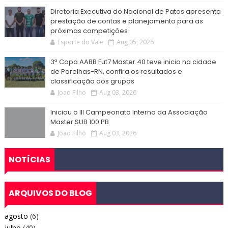
Diretoria Executiva do Nacional de Patos apresenta
prestação de contas e planejamento para as
próximas competições
Esporte do Vale
Aug 05, 2026
3ª Copa AABB Fut7 Master 40 teve inicio na cidade
de Parelhas-RN, confira os resultados e
classificação dos grupos
Joao Filho
Aug 03, 2026
Iniciou o III Campeonato Interno da Associação
Master SUB 100 PB
Joao Filho
Aug 03, 2026
NOTÍCIAS
ARQUIVOS DO BLOG
agosto
(6)
julho
(40)