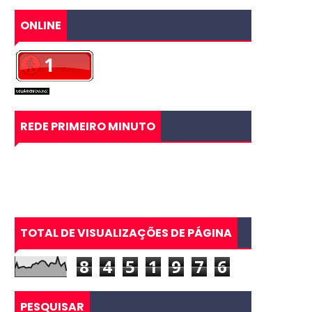
ONLINE
REDE PRIMEIRO MINUTO
TOTAL DE VISUALIZAÇÕES DE PÁGINA
8
4
5
1
9
7
6
PESQUISAR