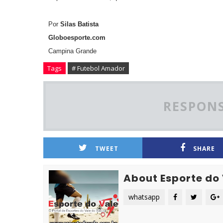
Por
Silas Batista
Globoesporte.com
Campina Grande
Tags
# Futebol Amador
RESPONS
TWEET
SHARE
About Esporte do
whatsapp