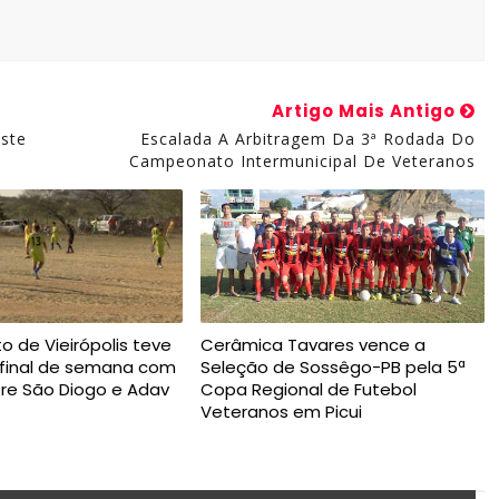
Artigo Mais Antigo
este
Escalada A Arbitragem Da 3ª Rodada Do
Campeonato Intermunicipal De Veteranos
de Vieirópolis teve
Cerâmica Tavares vence a
e final de semana com
Seleção de Sossêgo-PB pela 5ª
re São Diogo e Adav
Copa Regional de Futebol
Veteranos em Picui