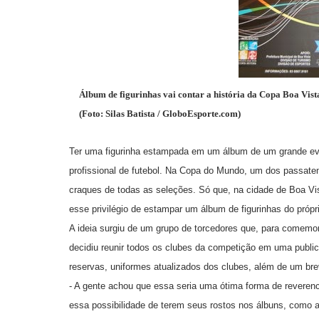
Álbum de figurinhas vai contar a história da Copa Boa Vis
(Foto: Silas Batista / GloboEsporte.com)
Ter uma figurinha estampada em um álbum de um grande ev
profissional de futebol. Na Copa do Mundo, um dos passatemp
craques de todas as seleções. Só que, na cidade de Boa Vi
esse privilégio de estampar um álbum de figurinhas do própr
A ideia surgiu de um grupo de torcedores que, para comemor
decidiu reunir todos os clubes da competição em uma publica
reservas, uniformes atualizados dos clubes, além de um br
- A gente achou que essa seria uma ótima forma de reverenci
essa possibilidade de terem seus rostos nos álbuns, como 