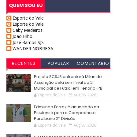
QUEM SOU EU
Esporte do Vale
Esporte do Vale
Gaby Medeiros
Joao Filho
José Ramos SJS
WANDER NOBREGA
RECENTES
POPULAR
COMENTÁRIO
S
Projeto SCSJS enfrentará Milan de
Assunção pela semifinal do 2º
Municipal de Futsal em Tenório-PB
Esporte do Vale
Aug 06, 2026
Edmundo Ferraz é anunciado na
Picuiense para o Campeonato
Paraibano 2ª Divisão
Esporte do Vale
Aug 05, 2026