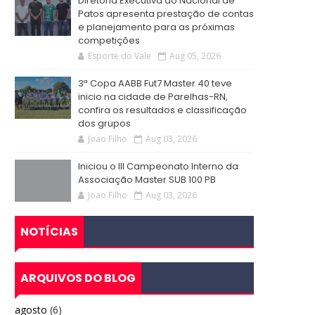
Diretoria Executiva do Nacional de
Patos apresenta prestação de contas
e planejamento para as próximas
competições
Esporte do Vale
Aug 05, 2026
3ª Copa AABB Fut7 Master 40 teve
inicio na cidade de Parelhas-RN,
confira os resultados e classificação
dos grupos
Joao Filho
Aug 03, 2026
Iniciou o III Campeonato Interno da
Associação Master SUB 100 PB
Joao Filho
Aug 03, 2026
NOTÍCIAS
ARQUIVOS DO BLOG
agosto
(6)