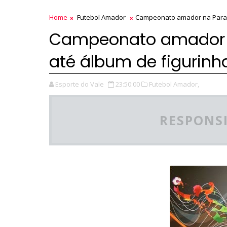
Home
Futebol Amador
Campeonato amador na Paraíb
Campeonato amador n
até álbum de figurinh
Esporte do Vale
23:50:00
Futebol Amador,
RESPONSI