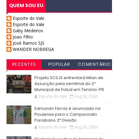
QUEM SOU EU
Esporte do Vale
Esporte do Vale
Gaby Medeiros
Joao Filho
José Ramos SJS
WANDER NOBREGA
RECENTES
POPULAR
COMENTÁRIO
S
Projeto SCSJS enfrentará Milan de
Assunção pela semifinal do 2º
Municipal de Futsal em Tenório-PB
Esporte do Vale
Aug 06, 2026
Edmundo Ferraz é anunciado na
Picuiense para o Campeonato
Paraibano 2ª Divisão
Esporte do Vale
Aug 05, 2026