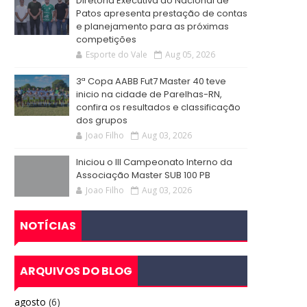
Diretoria Executiva do Nacional de
Patos apresenta prestação de contas
e planejamento para as próximas
competições
Esporte do Vale
Aug 05, 2026
3ª Copa AABB Fut7 Master 40 teve
inicio na cidade de Parelhas-RN,
confira os resultados e classificação
dos grupos
Joao Filho
Aug 03, 2026
Iniciou o III Campeonato Interno da
Associação Master SUB 100 PB
Joao Filho
Aug 03, 2026
NOTÍCIAS
ARQUIVOS DO BLOG
agosto
(6)