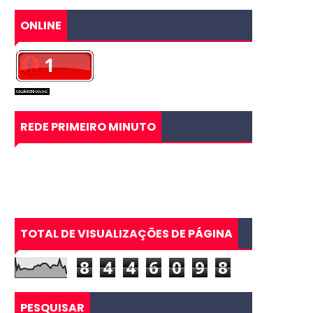
ONLINE
REDE PRIMEIRO MINUTO
TOTAL DE VISUALIZAÇÕES DE PÁGINA
8
4
4
6
0
9
8
PESQUISAR