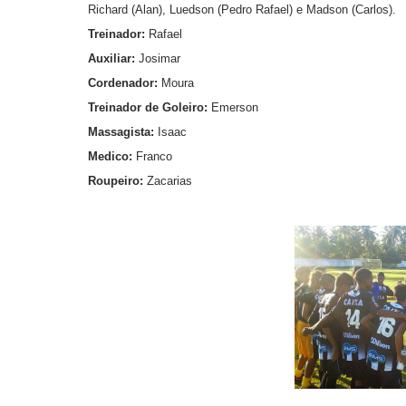
Richard (Alan), Luedson (Pedro Rafael) e Madson (Carlos).
Treinador:
Rafael
Auxiliar:
Josimar
Cordenador:
Moura
Treinador de Goleiro:
Emerson
Massagista:
Isaac
Medico:
Franco
Roupeiro:
Zacarias