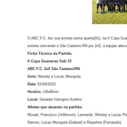
O ABC F.C. fez sua estreia nesta quarta(01), na II Copa Gu
estreia vencendo o São Caetano-RN por 2x0, a equipe abec
Ficha Técnica da Partida:
II Copa Guarairas Sub 15
ABC F.C. 2x0 São Caetano/RN
Gols:
Wesley e Lucas Mesquita
Data:
01/04/2015
Horário:
14h40min
Local:
Senador Georgino Avelino
Atletas que atuaram na partida:
Mizael; Francisco (Jefferson), Leonardo, Wesley e Lucas Pe
Ramon, Lucas Mesquita (Gabriel) e Riquelme (Fernando);