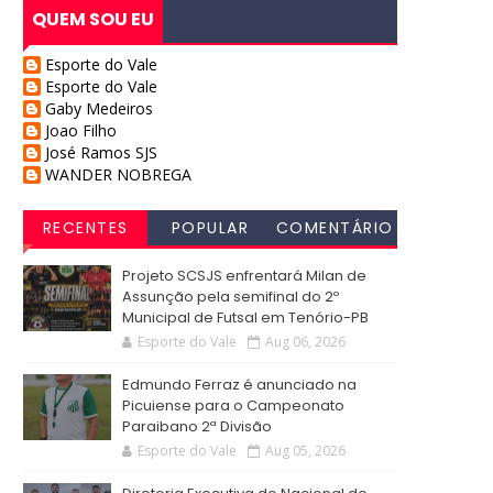
QUEM SOU EU
Esporte do Vale
Esporte do Vale
Gaby Medeiros
Joao Filho
José Ramos SJS
WANDER NOBREGA
RECENTES
POPULAR
COMENTÁRIO
S
Projeto SCSJS enfrentará Milan de
Assunção pela semifinal do 2º
Municipal de Futsal em Tenório-PB
Esporte do Vale
Aug 06, 2026
Edmundo Ferraz é anunciado na
Picuiense para o Campeonato
Paraibano 2ª Divisão
Esporte do Vale
Aug 05, 2026