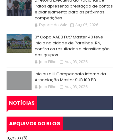
Diretoria Executiva do Nacional de
Patos apresenta prestação de contas
e planejamento para as próximas
competições
Esporte do Vale
Aug 05, 2026
3ª Copa AABB Fut7 Master 40 teve
inicio na cidade de Parelhas-RN,
confira os resultados e classificação
dos grupos
Joao Filho
Aug 03, 2026
Iniciou o III Campeonato Interno da
Associação Master SUB 100 PB
Joao Filho
Aug 03, 2026
NOTÍCIAS
ARQUIVOS DO BLOG
agosto
(6)