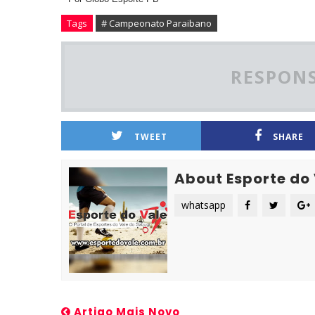
Tags
# Campeonato Paraibano
RESPONS
TWEET
SHARE
About Esporte do
whatsapp
Artigo Mais Novo