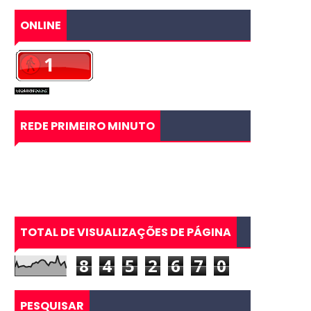
ONLINE
REDE PRIMEIRO MINUTO
TOTAL DE VISUALIZAÇÕES DE PÁGINA
8
4
5
2
6
7
0
PESQUISAR