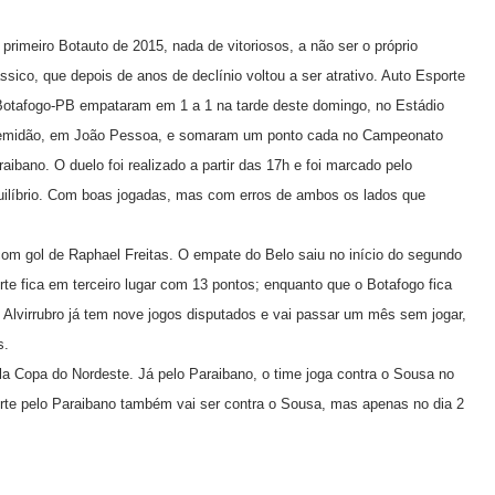
 primeiro Botauto de 2015, nada de vitoriosos, a não ser o próprio
ássico, que depois de anos de declínio voltou a ser atrativo. Auto Esporte
Botafogo-PB empataram em 1 a 1 na tarde deste domingo, no Estádio
emidão, em João Pessoa, e somaram um ponto cada no Campeonato
raibano. O duelo foi realizado a partir das 17h e foi marcado pelo
uilíbrio. Com boas jogadas, mas com erros de ambos os lados que
 com gol de Raphael Freitas. O empate do Belo saiu no início do segundo
te fica em terceiro lugar com 13 pontos; enquanto que o Botafogo fica
 Alvirrubro já tem nove jogos disputados e vai passar um mês sem jogar,
s.
ela Copa do Nordeste. Já pelo Paraibano, o time joga contra o Sousa no
rte pelo Paraibano também vai ser contra o Sousa, mas apenas no dia 2