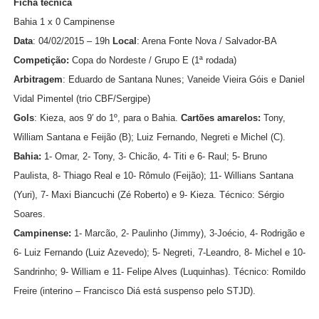
Ficha técnica
Bahia 1 x 0 Campinense
Data
: 04/02/2015 – 19h
Local
: Arena Fonte Nova / Salvador-BA
Competição:
Copa do Nordeste / Grupo E (1ª rodada)
Arbitragem
: Eduardo de Santana Nunes; Vaneide Vieira Góis e Daniel
Vidal Pimentel (trio CBF/Sergipe)
Gols
: Kieza, aos 9′ do 1º, para o Bahia.
Cartões amarelos:
Tony,
William Santana e Feijão (B); Luiz Fernando, Negreti e Michel (C).
Bahia:
1- Omar, 2- Tony, 3- Chicão, 4- Titi e 6- Raul; 5- Bruno
Paulista, 8- Thiago Real e 10- Rômulo (Feijão); 11- Willians Santana
(Yuri), 7- Maxi Biancuchi (Zé Roberto) e 9- Kieza. Técnico: Sérgio
Soares.
Campinense:
1- Marcão, 2- Paulinho (Jimmy), 3-Joécio, 4- Rodrigão e
6- Luiz Fernando (Luiz Azevedo); 5- Negreti, 7-Leandro, 8- Michel e 10-
Sandrinho; 9- William e 11- Felipe Alves (Luquinhas). Técnico: Romildo
Freire (interino – Francisco Diá está suspenso pelo STJD).