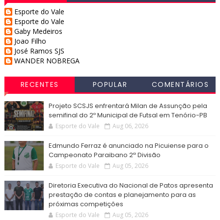
Esporte do Vale
Esporte do Vale
Gaby Medeiros
Joao Filho
José Ramos SJS
WANDER NOBREGA
RECENTES
POPULAR
COMENTÁRIOS
Projeto SCSJS enfrentará Milan de Assunção pela
semifinal do 2º Municipal de Futsal em Tenório-PB
Esporte do Vale
Aug 06, 2026
Edmundo Ferraz é anunciado na Picuiense para o
Campeonato Paraibano 2ª Divisão
Esporte do Vale
Aug 05, 2026
Diretoria Executiva do Nacional de Patos apresenta
prestação de contas e planejamento para as
próximas competições
Esporte do Vale
Aug 05, 2026