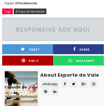
Equipe
@Vozdatorcida
Tags
# Copa do Nordeste
RESPONSIVE ADS AQUI
TWEET
SHARE
PIN IT
WHATSAPP
About Esporte do Vale
whatsapp