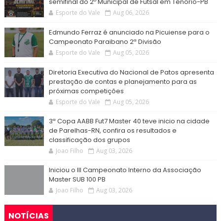
semifinal do 2º Municipal de Futsal em Tenório-PB
Esporte do Vale
Aug 06, 2026
Edmundo Ferraz é anunciado na Picuiense para o
Campeonato Paraibano 2ª Divisão
Esporte do Vale
Aug 05, 2026
Diretoria Executiva do Nacional de Patos apresenta
prestação de contas e planejamento para as
próximas competições
Esporte do Vale
Aug 05, 2026
3ª Copa AABB Fut7 Master 40 teve inicio na cidade
de Parelhas-RN, confira os resultados e
classificação dos grupos
Joao Filho
Aug 03, 2026
Iniciou o III Campeonato Interno da Associação
Master SUB 100 PB
Joao Filho
Aug 03, 2026
NOTÍCIAS