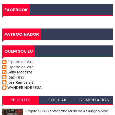
FACEBOOK
PATROCINADOR
QUEM SOU EU
Esporte do Vale
Esporte do Vale
Gaby Medeiros
Joao Filho
José Ramos SJS
WANDER NOBREGA
RECENTES
POPULAR
COMENTÁRIOS
Projeto SCSJS enfrentará Milan de Assunção pela