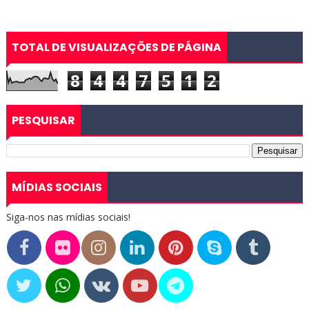
TOTAL DE VISUALIZAÇÕES DE PÁGINA
8
4
4
7
5
1
2
PESQUISAR
MÍDIAS SOCIAIS
Siga-nos nas mídias sociais!