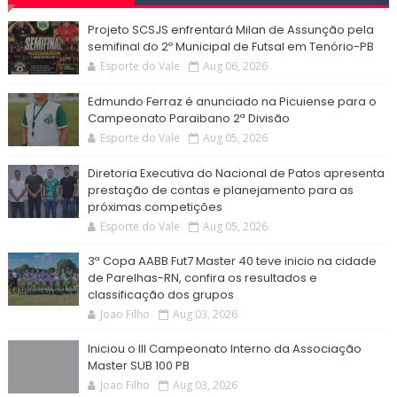
Projeto SCSJS enfrentará Milan de Assunção pela
semifinal do 2º Municipal de Futsal em Tenório-PB
Esporte do Vale
Aug 06, 2026
Edmundo Ferraz é anunciado na Picuiense para o
Campeonato Paraibano 2ª Divisão
Esporte do Vale
Aug 05, 2026
Diretoria Executiva do Nacional de Patos apresenta
prestação de contas e planejamento para as
próximas competições
Esporte do Vale
Aug 05, 2026
3ª Copa AABB Fut7 Master 40 teve inicio na cidade
de Parelhas-RN, confira os resultados e
classificação dos grupos
Joao Filho
Aug 03, 2026
Iniciou o III Campeonato Interno da Associação
Master SUB 100 PB
Joao Filho
Aug 03, 2026