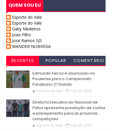
QUEM SOU EU
Esporte do Vale
Esporte do Vale
Gaby Medeiros
Joao Filho
José Ramos SJS
WANDER NOBREGA
RECENTES
POPULAR
COMENTÁRIO
S
Edmundo Ferraz é anunciado na
Picuiense para o Campeonato
Paraibano 2ª Divisão
Esporte do Vale
Aug 05, 2026
Diretoria Executiva do Nacional de
Patos apresenta prestação de contas
e planejamento para as próximas
competições
Esporte do Vale
Aug 05, 2026