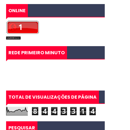
ONLINE
REDE PRIMEIRO MINUTO
TOTAL DE VISUALIZAÇÕES DE PÁGINA
8
4
4
3
3
1
4
PESQUISAR