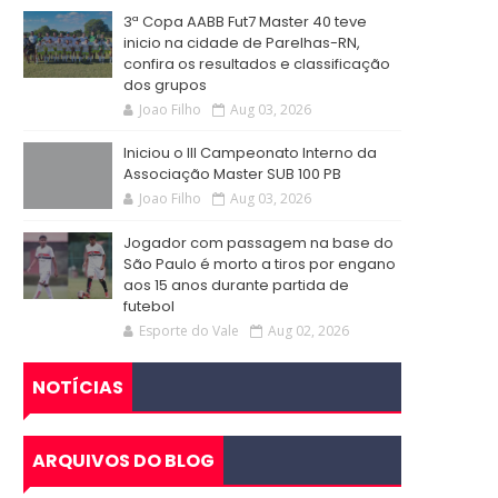
3ª Copa AABB Fut7 Master 40 teve
inicio na cidade de Parelhas-RN,
confira os resultados e classificação
dos grupos
Joao Filho
Aug 03, 2026
Iniciou o III Campeonato Interno da
Associação Master SUB 100 PB
Joao Filho
Aug 03, 2026
Jogador com passagem na base do
São Paulo é morto a tiros por engano
aos 15 anos durante partida de
futebol
Esporte do Vale
Aug 02, 2026
NOTÍCIAS
ARQUIVOS DO BLOG