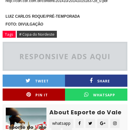
http://cdn.cbf.com.br/content/201410/20141015183728_0.pdf
LUIZ CARLOS ROQUE/PRÉ-TEMPORADA
FOTO: DIVULGAÇÃO
Tags
# Copa do Nordeste
RESPONSIVE ADS AQUI
TWEET
SHARE
PIN IT
WHATSAPP
About Esporte do Vale
whatsapp