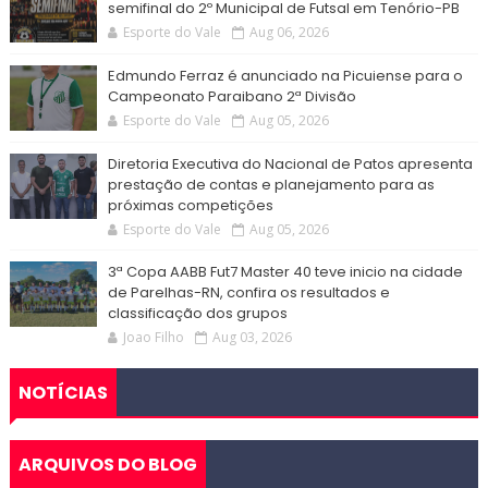
semifinal do 2º Municipal de Futsal em Tenório-PB
Esporte do Vale
Aug 06, 2026
Edmundo Ferraz é anunciado na Picuiense para o
Campeonato Paraibano 2ª Divisão
Esporte do Vale
Aug 05, 2026
Diretoria Executiva do Nacional de Patos apresenta
prestação de contas e planejamento para as
próximas competições
Esporte do Vale
Aug 05, 2026
3ª Copa AABB Fut7 Master 40 teve inicio na cidade
de Parelhas-RN, confira os resultados e
classificação dos grupos
Joao Filho
Aug 03, 2026
NOTÍCIAS
ARQUIVOS DO BLOG