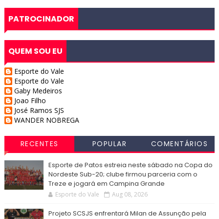
PATROCINADOR
QUEM SOU EU
Esporte do Vale
Esporte do Vale
Gaby Medeiros
Joao Filho
José Ramos SJS
WANDER NOBREGA
RECENTES
POPULAR
COMENTÁRIOS
Esporte de Patos estreia neste sábado na Copa do
Nordeste Sub-20; clube firmou parceria com o
Treze e jogará em Campina Grande
Esporte do Vale
Aug 08, 2026
Projeto SCSJS enfrentará Milan de Assunção pela