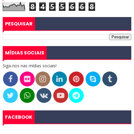
8
4
5
5
6
6
8
PESQUISAR
MÍDIAS SOCIAIS
Siga-nos nas mídias sociais!
FACEBOOK