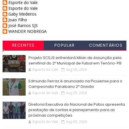
Esporte do Vale
Esporte do Vale
Gaby Medeiros
Joao Filho
José Ramos SJS
WANDER NOBREGA
RECENTES
POPULAR
COMENTÁRIOS
Projeto SCSJS enfrentará Milan de Assunção pela
semifinal do 2º Municipal de Futsal em Tenório-PB
Esporte do Vale
Aug 06, 2026
Edmundo Ferraz é anunciado na Picuiense para o
Campeonato Paraibano 2ª Divisão
Esporte do Vale
Aug 05, 2026
Diretoria Executiva do Nacional de Patos apresenta
prestação de contas e planejamento para as
próximas competições
Esporte do Vale
Aug 05, 2026