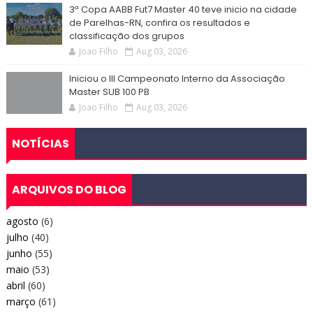
3ª Copa AABB Fut7 Master 40 teve inicio na cidade
de Parelhas-RN, confira os resultados e
classificação dos grupos
Joao Filho
Aug 03, 2026
Iniciou o III Campeonato Interno da Associação
Master SUB 100 PB
Joao Filho
Aug 03, 2026
NOTÍCIAS
ARQUIVOS DO BLOG
agosto
(6)
julho
(40)
junho
(55)
maio
(53)
abril
(60)
março
(61)