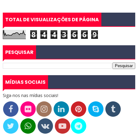
TOTAL DE VISUALIZAÇÕES DE PÁGINA
8
4
4
3
6
6
9
PESQUISAR
MÍDIAS SOCIAIS
Siga-nos nas mídias sociais!