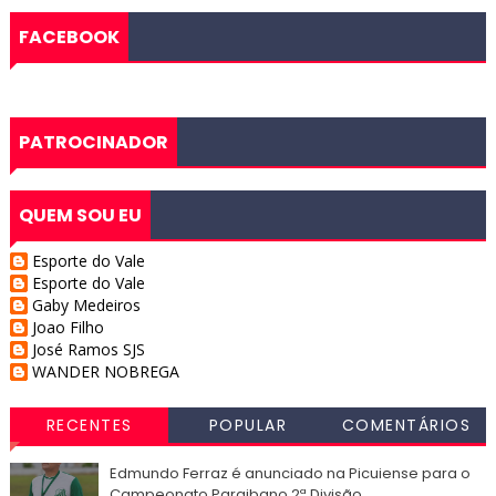
FACEBOOK
PATROCINADOR
QUEM SOU EU
Esporte do Vale
Esporte do Vale
Gaby Medeiros
Joao Filho
José Ramos SJS
WANDER NOBREGA
RECENTES
POPULAR
COMENTÁRIOS
Edmundo Ferraz é anunciado na Picuiense para o
Campeonato Paraibano 2ª Divisão