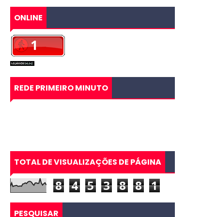
ONLINE
REDE PRIMEIRO MINUTO
TOTAL DE VISUALIZAÇÕES DE PÁGINA
8
4
5
3
8
8
1
PESQUISAR