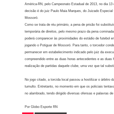
América-RN, pelo Campeonato Estadual de 2013, no dia 13 
decisão é do juiz Paulo Maia Marques, do Juizado Especial 
Mossoró.
Como se trata de réu primário, a pena de prisão foi substituí
temporária de direitos, pelo mesmo prazo da pena cominada
poderá comparecer às proximidades do estádio de futebol e
jogando o Potiguar de Mossoró. Para tanto, o torcedor con
permanecer em estabelecimento indicado pelo juiz da execu
compreendido entre as duas horas antecedentes e as duas h
realização de partidas daquele clube, uma vez que tal substi
No jogo citado, a torcida local passou a hostilizar o árbitro d
tumulto. Entretanto, no momento em que os policiais tentav
no alambrado, tendo dirigido diversas ofensas e palavras de
Por Globo Esporte RN