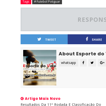
Tags
# Futebol Potiguar
RESPONS
TWEET
SHARE
About Esporte do
whatsapp
Artigo Mais Novo
Resultados Da 11ª Rodada E Classificação Do