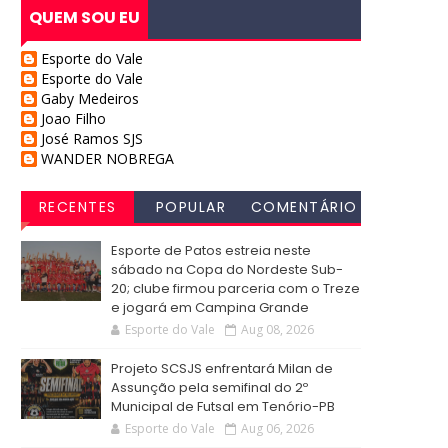
QUEM SOU EU
Esporte do Vale
Esporte do Vale
Gaby Medeiros
Joao Filho
José Ramos SJS
WANDER NOBREGA
RECENTES
POPULAR
COMENTÁRIO
S
Esporte de Patos estreia neste
sábado na Copa do Nordeste Sub-
20; clube firmou parceria com o Treze
e jogará em Campina Grande
Esporte do Vale
Aug 08, 2026
Projeto SCSJS enfrentará Milan de
Assunção pela semifinal do 2º
Municipal de Futsal em Tenório-PB
Esporte do Vale
Aug 06, 2026