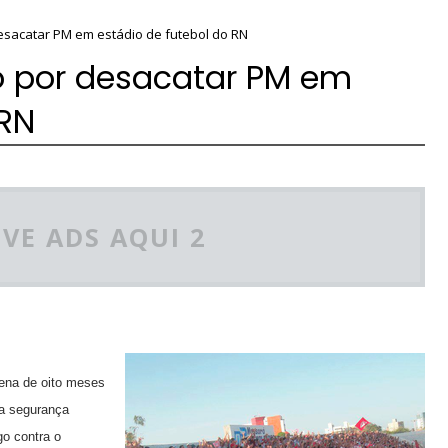
sacatar PM em estádio de futebol do RN
o por desacatar PM em
 RN
VE ADS AQUI 2
ena de oito meses
 a segurança
go contra o