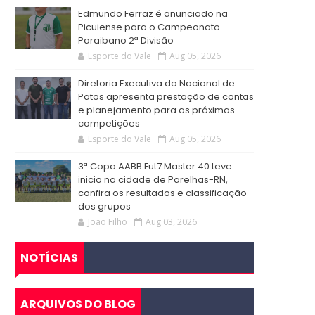
Edmundo Ferraz é anunciado na
Picuiense para o Campeonato
Paraibano 2ª Divisão
Esporte do Vale
Aug 05, 2026
Diretoria Executiva do Nacional de
Patos apresenta prestação de contas
e planejamento para as próximas
competições
Esporte do Vale
Aug 05, 2026
3ª Copa AABB Fut7 Master 40 teve
inicio na cidade de Parelhas-RN,
confira os resultados e classificação
dos grupos
Joao Filho
Aug 03, 2026
NOTÍCIAS
ARQUIVOS DO BLOG