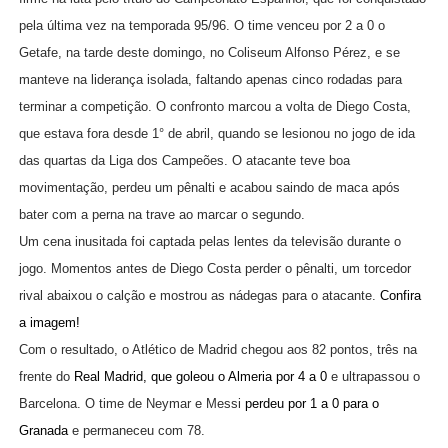
pela última vez na temporada 95/96. O time venceu por 2 a 0 o
Getafe, na tarde deste domingo, no Coliseum Alfonso Pérez, e se
manteve na liderança isolada, faltando apenas cinco rodadas para
terminar a competição. O confronto marcou a volta de Diego Costa,
que estava fora desde 1° de abril, quando se lesionou no jogo de ida
das quartas da Liga dos Campeões. O atacante teve boa
movimentação, perdeu um pênalti e acabou saindo de maca após
bater com a perna na trave ao marcar o segundo.
Um cena inusitada foi captada pelas lentes da televisão durante o
jogo. Momentos antes de Diego Costa perder o pênalti, um torcedor
rival abaixou o calção e mostrou as nádegas para o atacante.
Confira
a imagem!
Com o resultado, o Atlético de Madrid chegou aos 82 pontos, três na
frente do
Real Madrid, que goleou o Almeria por 4 a 0
e ultrapassou o
Barcelona. O time de Neymar e Messi
perdeu por 1 a 0 para o
Granada
e permaneceu com 78.