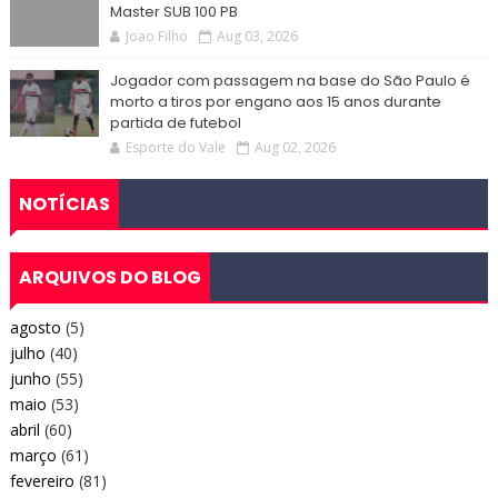
Master SUB 100 PB
Joao Filho
Aug 03, 2026
Jogador com passagem na base do São Paulo é
morto a tiros por engano aos 15 anos durante
partida de futebol
Esporte do Vale
Aug 02, 2026
NOTÍCIAS
ARQUIVOS DO BLOG
agosto
(5)
julho
(40)
junho
(55)
maio
(53)
abril
(60)
março
(61)
fevereiro
(81)