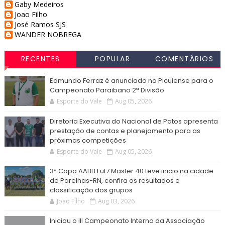
Gaby Medeiros
Joao Filho
José Ramos SJS
WANDER NOBREGA
RECENTES
POPULAR
COMENTÁRIOS
Edmundo Ferraz é anunciado na Picuiense para o
Campeonato Paraibano 2ª Divisão
Esporte do Vale
Aug 05, 2026
Diretoria Executiva do Nacional de Patos apresenta
prestação de contas e planejamento para as
próximas competições
Esporte do Vale
Aug 05, 2026
3ª Copa AABB Fut7 Master 40 teve inicio na cidade
de Parelhas-RN, confira os resultados e
classificação dos grupos
Joao Filho
Aug 03, 2026
Iniciou o III Campeonato Interno da Associação