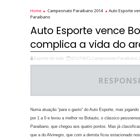
Home
Campeonato Paraibano 2014
Auto Esporte ven
Paraibano
Auto Esporte vence Bo
complica a vida do ar
Esporte do Vale
07:27:00
Campeonato Paraibano 2
RESPONSI
Numa atuação “para o gasto” do Auto Esporte, mas jogando c
por 1 a 0 e levou a melhor no Botauto, o clássico pessoens
Paraibano, que chegou aos quatro pontos. Mas já classific
que a do Alvinegro, que com a derrota ficou estacionado no