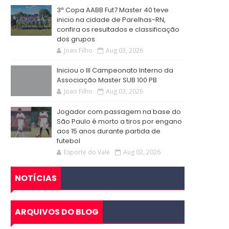
3ª Copa AABB Fut7 Master 40 teve
inicio na cidade de Parelhas-RN,
confira os resultados e classificação
dos grupos
Joao Filho
Aug 03, 2026
Iniciou o III Campeonato Interno da
Associação Master SUB 100 PB
Joao Filho
Aug 03, 2026
Jogador com passagem na base do
São Paulo é morto a tiros por engano
aos 15 anos durante partida de
futebol
Esporte do Vale
Aug 02, 2026
NOTÍCIAS
ARQUIVOS DO BLOG