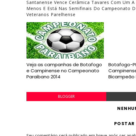
Santanense Vence Cerâmica Tavares Com Um A
Menos E Está Nas Semifinais Do Campeonato D
Veteranos Parelhense
Veja as campanhas de Botafogo
Botafogo-P
e Campinense no Campeonato
Campinense
Paraibano 2014
Bicampeão 
BLOGGER
NENHU
POSTAR
Seu comentário será publicado em breve após ser anal