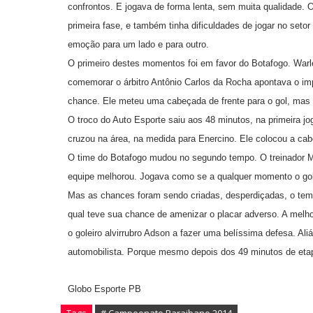
confrontos. E jogava de forma lenta, sem muita qualidade. 
primeira fase, e também tinha dificuldades de jogar no set
emoção para um lado e para outro.
O primeiro destes momentos foi em favor do Botafogo. War
comemorar o árbitro Antônio Carlos da Rocha apontava o i
chance. Ele meteu uma cabeçada de frente para o gol, mas e
O troco do Auto Esporte saiu aos 48 minutos, na primeira jo
cruzou na área, na medida para Enercino. Ele colocou a cabe
O time do Botafogo mudou no segundo tempo. O treinador Ma
equipe melhorou. Jogava como se a qualquer momento o gol d
Mas as chances foram sendo criadas, desperdiçadas, o tempo
qual teve sua chance de amenizar o placar adverso. A melho
o goleiro alvirrubro Adson a fazer uma belíssima defesa. Ali
automobilista. Porque mesmo depois dos 49 minutos de etapa
Globo Esporte PB