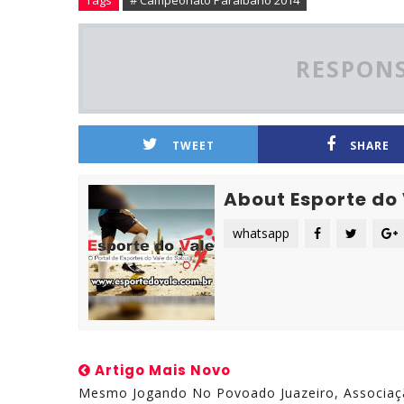
Tags
# Campeonato Paraibano 2014
RESPONS
TWEET
SHARE
About Esporte do
whatsapp
Artigo Mais Novo
Mesmo Jogando No Povoado Juazeiro, Associa