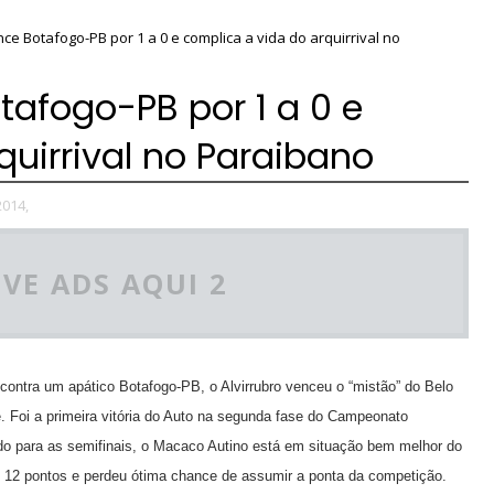
ce Botafogo-PB por 1 a 0 e complica a vida do arquirrival no
tafogo-PB por 1 a 0 e
quirrival no Paraibano
014,
VE ADS AQUI 2
ontra um apático Botafogo-PB, o Alvirrubro venceu o “mistão” do Belo
e. Foi a primeira vitória do Auto na segunda fase do Campeonato
ado para as semifinais, o Macaco Autino está em situação bem melhor do
s 12 pontos e perdeu ótima chance de assumir a ponta da competição.