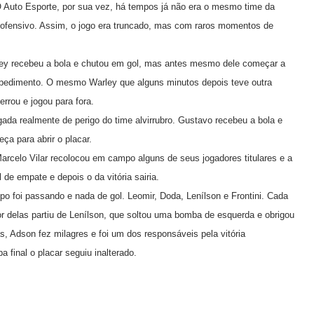
O Auto Esporte, por sua vez, há tempos já não era o mesmo time da
or ofensivo. Assim, o jogo era truncado, mas com raros momentos de
ley recebeu a bola e chutou em gol, mas antes mesmo dele começar a
mpedimento. O mesmo Warley que alguns minutos depois teve outra
rrou e jogou para fora.
gada realmente de perigo do time alvirrubro. Gustavo recebeu a bola e
ça para abrir o placar.
rcelo Vilar recolocou em campo alguns de seus jogadores titulares e a
e empate e depois o da vitória sairia.
 foi passando e nada de gol. Leomir, Doda, Lenílson e Frontini. Cada
r delas partiu de Lenílson, que soltou uma bomba de esquerda e obrigou
ás, Adson fez milagres e foi um dos responsáveis pela vitória
 final o placar seguiu inalterado.