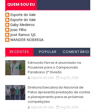
QUEM SOU EU
Esporte do Vale
Esporte do Vale
Gaby Medeiros
Joao Filho
José Ramos SJS
WANDER NOBREGA
RECENTES
POPULAR
COMENTÁRIO
S
Edmundo Ferraz é anunciado na
Picuiense para o Campeonato
Paraibano 2ª Divisão
Esporte do Vale
Aug 05, 2026
Diretoria Executiva do Nacional de
Patos apresenta prestação de contas
e planejamento para as próximas
competições
Esporte do Vale
Aug 05, 2026