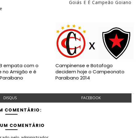
Goiás E É Campeão Goiano
e
B empata com o
Campinense e Botafogo
 no Amigão e é
decidem hoje o Campeonato
Paraibano
Paraibano 2014
DISQUS
FACEBOOK
M COMENTÁRIO:
 UM COMENTÁRIO
isado pelo administrador